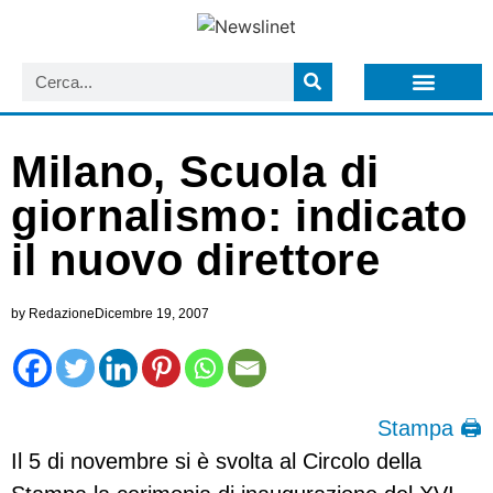
LISTA NEWSLETTER E CIRCOLARI SIT
ARCHIVIO S.I.T.
Milano, Scuola di
giornalismo: indicato
il nuovo direttore
by
Redazione
Dicembre 19, 2007
Stampa 🖨
Il 5 di novembre si è svolta al Circolo della