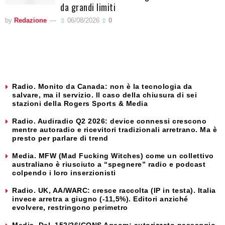
da grandi limiti
by
Redazione
06/08/2026
0
Radio. Monito da Canada: non è la tecnologia da
salvare, ma il servizio. Il caso della chiusura di sei
stazioni della Rogers Sports & Media
Radio. Audiradio Q2 2026: device connessi crescono
mentre autoradio e ricevitori tradizionali arretrano. Ma è
presto per parlare di trend
Media. MFW (Mad Fucking Witches) come un collettivo
australiano è riusciuto a “spegnere” radio e podcast
colpendo i loro inserzionisti
Radio. UK, AA/WARC: cresce raccolta (IP in testa). Italia
invece arretra a giugno (-11,5%). Editori anziché
evolvere, restringono perimetro
Media. Del. 152/26/CONS Agcom: autorizzato passaggio