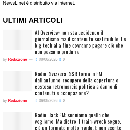
NewsLinet è distribuito via Internet.
ULTIMI ARTICOLI
AI Overview: non sta uccidendo il
giornalismo ma il contenuto sostituibile. Le
big tech alla fine dovranno pagare ciò che
non possono produrre
by
Redazione
08/08/2026
0
Radio. Svizzera, SSR torna in FM
dall’autunno: recupero della copertura o
costosa retromarcia politica a danno di
contenuti e occupazione?
by
Redazione
06/08/2026
0
Radio. Jack FM: suoniamo quello che
vogliamo. Ma dietro il train-wreck segue,
c’è un formato molto rigido. E non esente