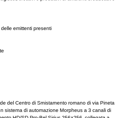
elle emittenti presenti
te
ade del Centro di Smistamento romano di via Pineta
 un sistema di automazione Morpheus a 3 canali di
mento HD/SD Pro-Bel Sirius 256×256, collegata a