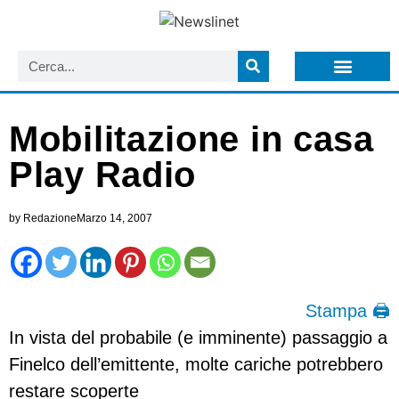
LISTA NEWSLETTER E CIRCOLARI SIT
ARCHIVIO S.I.T.
Mobilitazione in casa
Play Radio
by
Redazione
Marzo 14, 2007
Stampa 🖨
In vista del probabile (e imminente) passaggio a
Finelco dell’emittente, molte cariche potrebbero
restare scoperte