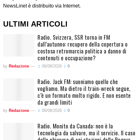
NewsLinet è distribuito via Internet.
ULTIMI ARTICOLI
Radio. Svizzera, SSR torna in FM
dall’autunno: recupero della copertura o
costosa retromarcia politica a danno di
contenuti e occupazione?
by
Redazione
06/08/2026
0
Radio. Jack FM: suoniamo quello che
vogliamo. Ma dietro il train-wreck segue,
c’è un formato molto rigido. E non esente
da grandi limiti
by
Redazione
06/08/2026
0
Radio. Monito da Canada: non è la
tecnologia da salvare, ma il servizio. Il caso
della chiusura di sei stazioni della Rogers