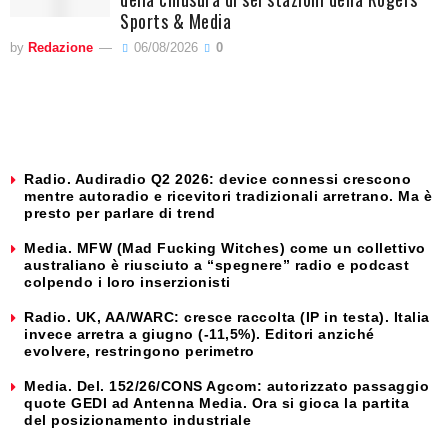
Sports & Media
by
Redazione
06/08/2026
0
Radio. Audiradio Q2 2026: device connessi crescono
mentre autoradio e ricevitori tradizionali arretrano. Ma è
presto per parlare di trend
Media. MFW (Mad Fucking Witches) come un collettivo
australiano è riusciuto a “spegnere” radio e podcast
colpendo i loro inserzionisti
Radio. UK, AA/WARC: cresce raccolta (IP in testa). Italia
invece arretra a giugno (-11,5%). Editori anziché
evolvere, restringono perimetro
Media. Del. 152/26/CONS Agcom: autorizzato passaggio
quote GEDI ad Antenna Media. Ora si gioca la partita
del posizionamento industriale