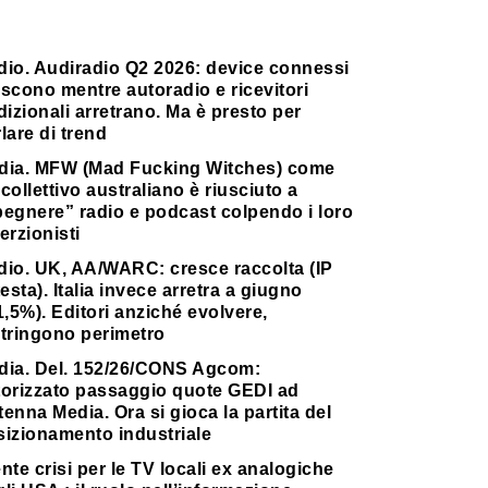
dio. Audiradio Q2 2026: device connessi
scono mentre autoradio e ricevitori
dizionali arretrano. Ma è presto per
lare di trend
dia. MFW (Mad Fucking Witches) come
collettivo australiano è riusciuto a
pegnere” radio e podcast colpendo i loro
erzionisti
dio. UK, AA/WARC: cresce raccolta (IP
testa). Italia invece arretra a giugno
1,5%). Editori anziché evolvere,
stringono perimetro
dia. Del. 152/26/CONS Agcom:
torizzato passaggio quote GEDI ad
enna Media. Ora si gioca la partita del
sizionamento industriale
nte crisi per le TV locali ex analogiche