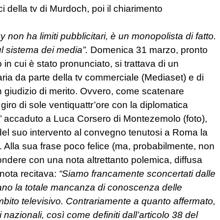
i della tv di Murdoch, poi il chiarimento
y non ha limiti pubblicitari, è un monopolista di fatto.
ul sistema dei media”.
Domenica 31 marzo, pronto
 in cui è stato pronunciato, si trattava di un
aria da parte della tv commerciale (Mediaset) e di
n giudizio di merito. Ovvero, come scatenare
 giro di sole ventiquattr’ore con la diplomatica
 E’ accaduto a Luca Corsero di Montezemolo (foto),
 del suo intervento al convegno tenutosi a Roma la
. Alla sua frase poco felice (ma, probabilmente, non
ondere con una nota altrettanto polemica, diffusa
nota recitava:
“Siamo francamente sconcertati dalle
iano la totale mancanza di conoscenza delle
 ambito televisivo. Contrariamente a quanto affermato,
i nazionali, così come definiti dall’articolo 38 del