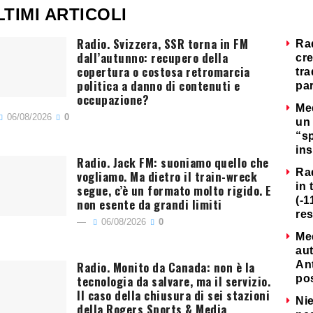
LTIMI ARTICOLI
Radio. Svizzera, SSR torna in FM
Ra
dall’autunno: recupero della
cre
copertura o costosa retromarcia
tra
politica a danno di contenuti e
par
occupazione?
Me
06/08/2026
0
un 
“s
ins
Radio. Jack FM: suoniamo quello che
Ra
vogliamo. Ma dietro il train-wreck
in 
segue, c’è un formato molto rigido. E
(-1
non esente da grandi limiti
re
06/08/2026
0
Me
au
Radio. Monito da Canada: non è la
Ant
tecnologia da salvare, ma il servizio.
po
Il caso della chiusura di sei stazioni
Nie
della Rogers Sports & Media