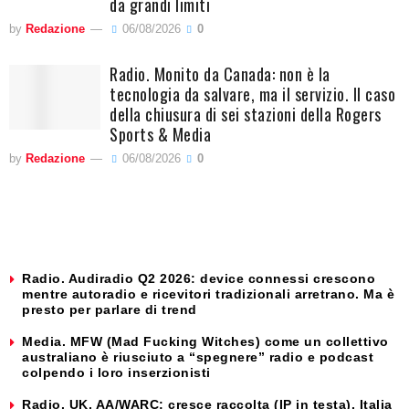
da grandi limiti
by
Redazione
06/08/2026
0
Radio. Monito da Canada: non è la
tecnologia da salvare, ma il servizio. Il caso
della chiusura di sei stazioni della Rogers
Sports & Media
by
Redazione
06/08/2026
0
Radio. Audiradio Q2 2026: device connessi crescono
mentre autoradio e ricevitori tradizionali arretrano. Ma è
presto per parlare di trend
Media. MFW (Mad Fucking Witches) come un collettivo
australiano è riusciuto a “spegnere” radio e podcast
colpendo i loro inserzionisti
Radio. UK, AA/WARC: cresce raccolta (IP in testa). Italia