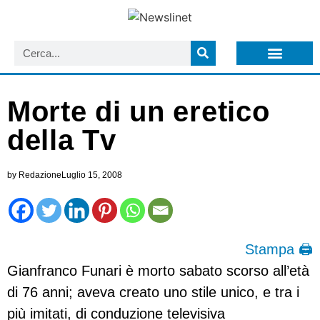
LISTA NEWSLETTER E CIRCOLARI SIT
ARCHIVIO S.I.T.
Morte di un eretico
della Tv
by
Redazione
Luglio 15, 2008
Stampa 🖨
Gianfranco Funari è morto sabato scorso all’età
di 76 anni; aveva creato uno stile unico, e tra i
più imitati, di conduzione televisiva