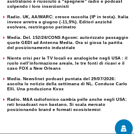
australiano è riusciuto a “spegnere” radio e podcast
colpendo i loro inserzionisti
Radio. UK, AA/WARC: cresce raccolta (IP in testa). Italia
invece arretra a giugno (-11,5%). Editori anziché
evolvere, restringono perimetro
Media. Del. 152/26/CONS Agcom: autorizzato passaggio
quote GEDI ad Antenna Media. Ora si gioca la partita
del posizionamento industriale
Niente crisi per le TV locali ex analogiche negli USA : il
ruolo nell’informazione areale, le tre fonti di ricavi e il
caso FOX a New Orleans
Media. Newslinet podcast puntata del 29/07/2026:
ascolta le notizie della settimana di NL. Conduce Carlo
Elli. Una produzione Kvox
Radio. M&A radiofonico cambia pelle anche negli USA:
reti broadcast non bastano. Si scala mercato
posizionando brand e formati ecosistemici