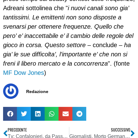
Adreani sottolinea che "
i nuovi canali sono gia’
tantissimi. Le emittenti non sono disposte a
svenarsi per ottenere frequenze. Quello che
pero’ e’ inaccettabile e’ il cambio delle regole del
gioco in corsa. Questo settore
– conclude –
ha
gia’ le sue difficolta’, l’importante e’ che non si
freni il libero mercato e la concorrenza
". (fonte
MF Dow Jones
)
Redazione
PRECEDENTE
SUCCESSIVO
Tv: Confalonieri, da Passera demagogia su beauty contest
Giornalisti. Morto Germano Mosconi giornalista di Telenuovo e Telearena di Verona