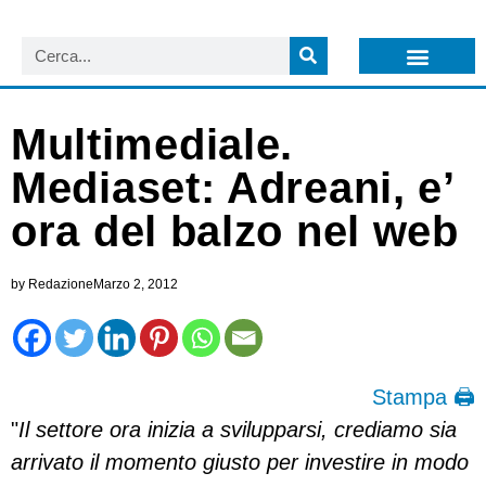
LISTA NEWSLETTER E CIRCOLARI SIT
ARCHIVIO S.I.T.
Multimediale.
Mediaset: Adreani, e’
ora del balzo nel web
by
Redazione
Marzo 2, 2012
Stampa 🖨
"
Il settore ora inizia a svilupparsi, crediamo sia
arrivato il momento giusto per investire in modo