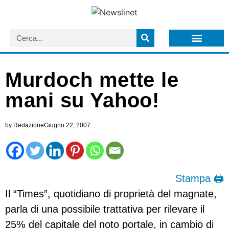
LISTA NEWSLETTER E CIRCOLARI SIT
ARCHIVIO S.I.T.
Murdoch mette le
mani su Yahoo!
by
Redazione
Giugno 22, 2007
Stampa 🖨
Il “Times”, quotidiano di proprietà del magnate,
parla di una possibile trattativa per rilevare il
25% del capitale del noto portale, in cambio di