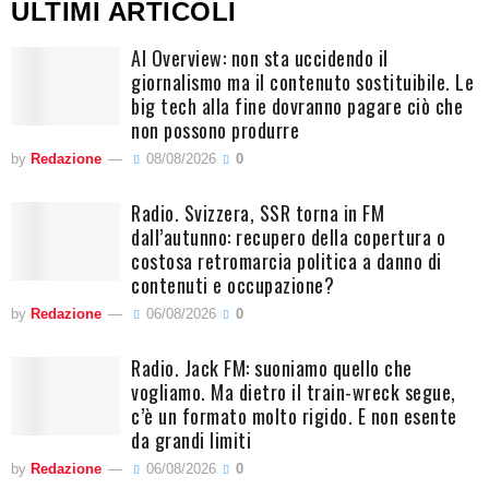
ULTIMI ARTICOLI
AI Overview: non sta uccidendo il
giornalismo ma il contenuto sostituibile. Le
big tech alla fine dovranno pagare ciò che
non possono produrre
by
Redazione
08/08/2026
0
Radio. Svizzera, SSR torna in FM
dall’autunno: recupero della copertura o
costosa retromarcia politica a danno di
contenuti e occupazione?
by
Redazione
06/08/2026
0
Radio. Jack FM: suoniamo quello che
vogliamo. Ma dietro il train-wreck segue,
c’è un formato molto rigido. E non esente
da grandi limiti
by
Redazione
06/08/2026
0