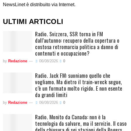
NewsLinet è distribuito via Internet.
ULTIMI ARTICOLI
Radio. Svizzera, SSR torna in FM
dall’autunno: recupero della copertura o
costosa retromarcia politica a danno di
contenuti e occupazione?
by
Redazione
06/08/2026
0
Radio. Jack FM: suoniamo quello che
vogliamo. Ma dietro il train-wreck segue,
c’è un formato molto rigido. E non esente
da grandi limiti
by
Redazione
06/08/2026
0
Radio. Monito da Canada: non è la
tecnologia da salvare, ma il servizio. Il caso
della chiusura di sei stazioni della Rogers