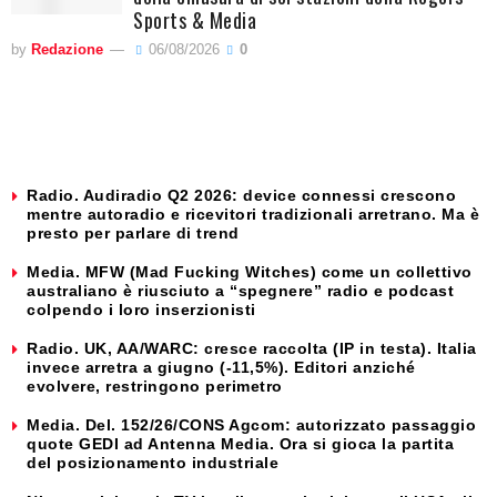
Sports & Media
by
Redazione
06/08/2026
0
Radio. Audiradio Q2 2026: device connessi crescono
mentre autoradio e ricevitori tradizionali arretrano. Ma è
presto per parlare di trend
Media. MFW (Mad Fucking Witches) come un collettivo
australiano è riusciuto a “spegnere” radio e podcast
colpendo i loro inserzionisti
Radio. UK, AA/WARC: cresce raccolta (IP in testa). Italia
invece arretra a giugno (-11,5%). Editori anziché
evolvere, restringono perimetro
Media. Del. 152/26/CONS Agcom: autorizzato passaggio
quote GEDI ad Antenna Media. Ora si gioca la partita
del posizionamento industriale