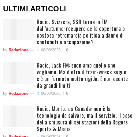
ULTIMI ARTICOLI
Radio. Svizzera, SSR torna in FM
dall’autunno: recupero della copertura o
costosa retromarcia politica a danno di
contenuti e occupazione?
by
Redazione
06/08/2026
0
Radio. Jack FM: suoniamo quello che
vogliamo. Ma dietro il train-wreck segue,
c’è un formato molto rigido. E non esente
da grandi limiti
by
Redazione
06/08/2026
0
Radio. Monito da Canada: non è la
tecnologia da salvare, ma il servizio. Il caso
della chiusura di sei stazioni della Rogers
Sports & Media
by
Redazione
06/08/2026
0