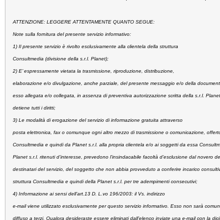
ATTENZIONE: LEGGERE ATTENTAMENTE QUANTO SEGUE:
Note sulla fornitura del presente servizio informativo:
1) Il presente servizio è rivolto esclusivamente alla clientela della struttura
Consultmedia (divisione della s.r.l. Planet);
2) E’ espressamente vietata la trasmissione, riproduzione, distribuzione,
elaborazione e/o divulgazione, anche parziale, del presente messaggio e/o della documen
esso allegata e/o collegata, in assenza di preventiva autorizzazione scritta della s.r.l. Plane
detiene tutti i diritti;
3) Le modalità di erogazione del servizio di informazione gratuita attraverso
posta elettronica, fax o comunque ogni altro mezzo di trasmissione o comunicazione, offerto
Consultmedia e quindi da Planet s.r.l. alla propria clientela e/o ai soggetti da essa Consult
Planet s.r.l. ritenuti d’interesse, prevedono l’insindacabile facoltà d’esclusione dal novero de
destinatari del servizio, del soggetto che non abbia provveduto a conferire incarico consulti
struttura Consultmedia e quindi della Planet s.r.l. per tre adempimenti consecutivi;
4) Informazione ai sensi dell’art.13 D. L.vo 196/2003:
il Vs. indirizzo
e-mail viene utilizzato esclusivamente per questo servizio informativo. Esso non sarà comun
diffuso a terzi. Qualora desideraste essere eliminati dall’elenco inviate una e-mail con la dici