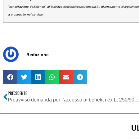
"cancellazione dall’elenco" all’indirizzo
circolari@consultmedia.it
; diversamente ci legittimere
a proseguire nel servizio.
Redazione
PRECEDENTE
Preavviso domanda per l’accesso ai benefici ex L. 250/90 e ss. modificazioni (provvidenze all’editoria) anno 2008 – scadenza 3
U