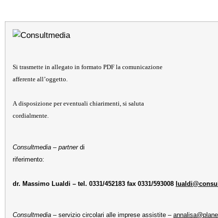
Si trasmette in allegato in formato PDF la comunicazione
afferente all’oggetto.
A disposizione per eventuali chiarimenti, si saluta
cordialmente.
Consultmedia
–
partner
di
riferimento:
dr. Massimo Lualdi – tel. 0331/452183 fax 0331/593008
lualdi@consul
Consultmedia
– servizio circolari alle imprese assistite –
annalisa@plane