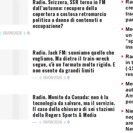
Radio. Svizzera, SSR torna in FM
Ra
dall’autunno: recupero della
cre
copertura o costosa retromarcia
tra
politica a danno di contenuti e
par
occupazione?
Me
06/08/2026
0
un 
“s
ins
Radio. Jack FM: suoniamo quello che
Ra
vogliamo. Ma dietro il train-wreck
in 
segue, c’è un formato molto rigido. E
(-1
non esente da grandi limiti
re
06/08/2026
0
Me
au
Radio. Monito da Canada: non è la
Ant
tecnologia da salvare, ma il servizio.
po
Il caso della chiusura di sei stazioni
Nie
della Rogers Sports & Media
neg
06/08/2026
0
are
Ne