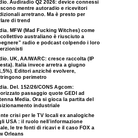
dio. Audiradio Q2 2026: device connessi
scono mentre autoradio e ricevitori
dizionali arretrano. Ma è presto per
lare di trend
dia. MFW (Mad Fucking Witches) come
collettivo australiano è riusciuto a
pegnere” radio e podcast colpendo i loro
erzionisti
dio. UK, AA/WARC: cresce raccolta (IP
testa). Italia invece arretra a giugno
1,5%). Editori anziché evolvere,
stringono perimetro
dia. Del. 152/26/CONS Agcom:
torizzato passaggio quote GEDI ad
enna Media. Ora si gioca la partita del
sizionamento industriale
nte crisi per le TV locali ex analogiche
li USA : il ruolo nell’informazione
ale, le tre fonti di ricavi e il caso FOX a
w Orleans