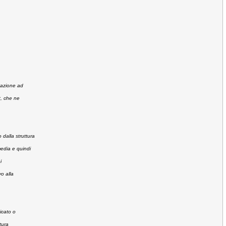
tazione ad
t, che ne
 dalla struttura
media e quindi
i
vo alla
icato o
tura