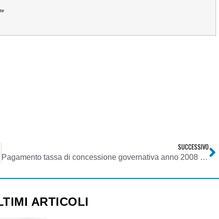
te
SUCCESSIVO
1/01/2008
Pagamento tassa di concessione governativa anno 2008 emittenti radio locali
LTIMI ARTICOLI