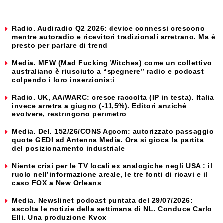
Radio. Audiradio Q2 2026: device connessi crescono
mentre autoradio e ricevitori tradizionali arretrano. Ma è
presto per parlare di trend
Media. MFW (Mad Fucking Witches) come un collettivo
australiano è riusciuto a “spegnere” radio e podcast
colpendo i loro inserzionisti
Radio. UK, AA/WARC: cresce raccolta (IP in testa). Italia
invece arretra a giugno (-11,5%). Editori anziché
evolvere, restringono perimetro
Media. Del. 152/26/CONS Agcom: autorizzato passaggio
quote GEDI ad Antenna Media. Ora si gioca la partita
del posizionamento industriale
Niente crisi per le TV locali ex analogiche negli USA : il
ruolo nell’informazione areale, le tre fonti di ricavi e il
caso FOX a New Orleans
Media. Newslinet podcast puntata del 29/07/2026:
ascolta le notizie della settimana di NL. Conduce Carlo
Elli. Una produzione Kvox