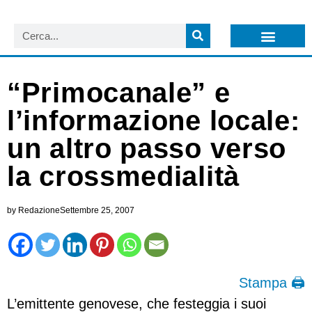
LISTA NEWSLETTER E CIRCOLARI SIT
ARCHIVIO S.I.T.
“Primocanale” e
l’informazione locale:
un altro passo verso
la crossmedialità
by
Redazione
Settembre 25, 2007
Stampa 🖨
L’emittente genovese, che festeggia i suoi