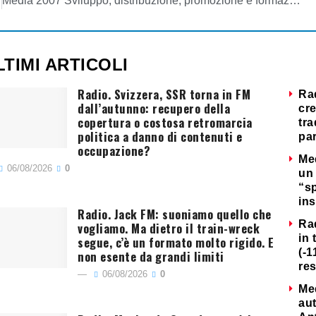
Media 2007 Sviluppo, distribuzione, promozione e formazione
LTIMI ARTICOLI
Radio. Svizzera, SSR torna in FM
Ra
dall’autunno: recupero della
cre
copertura o costosa retromarcia
tra
politica a danno di contenuti e
par
occupazione?
Me
06/08/2026
0
un 
“s
ins
Radio. Jack FM: suoniamo quello che
Ra
vogliamo. Ma dietro il train-wreck
in 
segue, c’è un formato molto rigido. E
(-1
non esente da grandi limiti
re
06/08/2026
0
Me
au