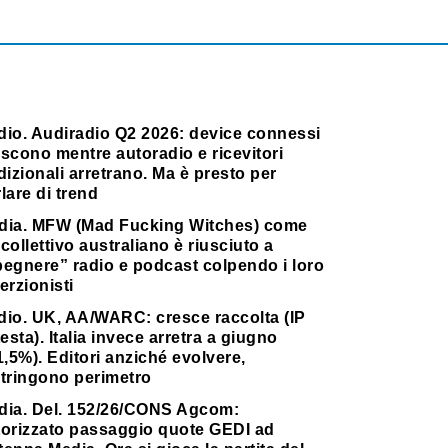
dio. Audiradio Q2 2026: device connessi
scono mentre autoradio e ricevitori
dizionali arretrano. Ma è presto per
lare di trend
dia. MFW (Mad Fucking Witches) come
collettivo australiano è riusciuto a
pegnere” radio e podcast colpendo i loro
erzionisti
dio. UK, AA/WARC: cresce raccolta (IP
testa). Italia invece arretra a giugno
1,5%). Editori anziché evolvere,
stringono perimetro
dia. Del. 152/26/CONS Agcom:
torizzato passaggio quote GEDI ad