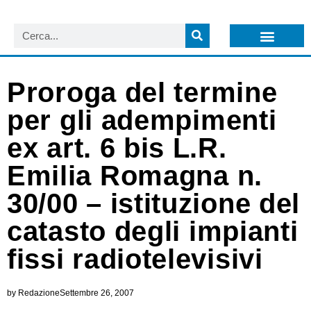
LISTA NEWSLETTER E CIRCOLARI SIT
ARCHIVIO S.I.T.
Proroga del termine
per gli adempimenti
ex art. 6 bis L.R.
Emilia Romagna n.
30/00 – istituzione del
catasto degli impianti
fissi radiotelevisivi
by
Redazione
Settembre 26, 2007