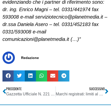
evidenziando che i partner di riferimento sono:
dr. ing. Enrico Magni – tel. 0331/441974 fax
593008 e-mail
serviziotecnico@planetmedia.it
–
dr.ssa Daniela Asero – tel. 0331/452183 fax
0331/593008 e-mail
comunicazioni@planetmedia.it
(…)”
Redazione
PRECEDENTE
SUCCESSIVO
Gazzetta Ufficiale N. 221 del 22 Settembre 2007 – MinCom – Decreto 3 Agosto 2007
Marchi registrati: limiti al diritto di esclusiva