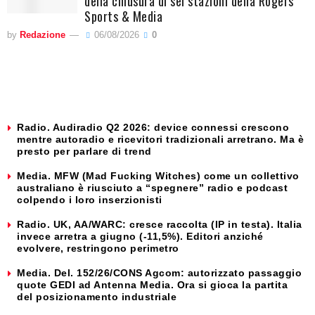
della chiusura di sei stazioni della Rogers
Sports & Media
by
Redazione
06/08/2026
0
Radio. Audiradio Q2 2026: device connessi crescono
mentre autoradio e ricevitori tradizionali arretrano. Ma è
presto per parlare di trend
Media. MFW (Mad Fucking Witches) come un collettivo
australiano è riusciuto a “spegnere” radio e podcast
colpendo i loro inserzionisti
Radio. UK, AA/WARC: cresce raccolta (IP in testa). Italia
invece arretra a giugno (-11,5%). Editori anziché
evolvere, restringono perimetro
Media. Del. 152/26/CONS Agcom: autorizzato passaggio
quote GEDI ad Antenna Media. Ora si gioca la partita
del posizionamento industriale