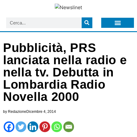
LISTA NEWSLETTER E CIRCOLARI SIT
ARCHIVIO S.I.T.
Pubblicità, PRS
lanciata nella radio e
nella tv. Debutta in
Lombardia Radio
Novella 2000
by
Redazione
Dicembre 4, 2014