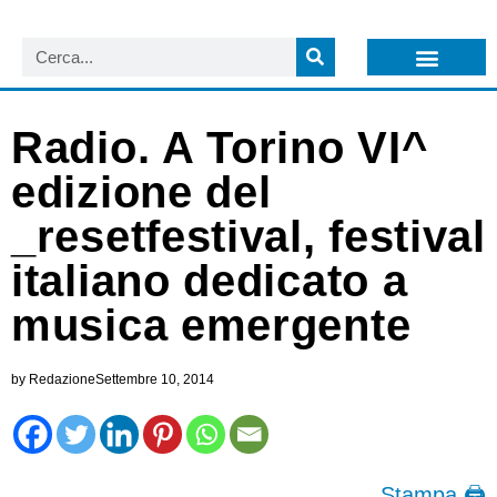
LISTA NEWSLETTER E CIRCOLARI SIT
ARCHIVIO S.I.T.
Radio. A Torino VI^
edizione del
_resetfestival, festival
italiano dedicato a
musica emergente
by
Redazione
Settembre 10, 2014
Stampa 🖨