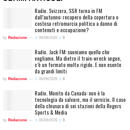
Radio. Svizzera, SSR torna in FM
dall’autunno: recupero della copertura o
costosa retromarcia politica a danno di
contenuti e occupazione?
by
Redazione
06/08/2026
0
Radio. Jack FM: suoniamo quello che
vogliamo. Ma dietro il train-wreck segue,
c’è un formato molto rigido. E non esente
da grandi limiti
by
Redazione
06/08/2026
0
Radio. Monito da Canada: non è la
tecnologia da salvare, ma il servizio. Il caso
della chiusura di sei stazioni della Rogers
Sports & Media
by
Redazione
06/08/2026
0