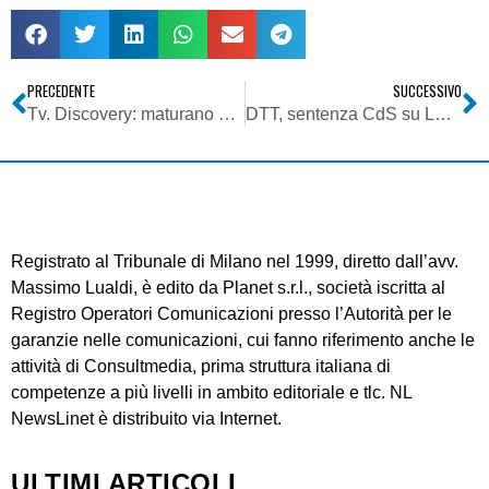
PRECEDENTE
SUCCESSIVO
Tv. Discovery: maturano palinsesti, cresce pubblicità (su del 30%)
DTT, sentenza CdS su LCN. La decisione spiazza il mercato e spaventa chi vuole investire in Italia
Registrato al Tribunale di Milano nel 1999, diretto dall’avv.
Massimo Lualdi, è edito da Planet s.r.l., società iscritta al
Registro Operatori Comunicazioni presso l’Autorità per le
garanzie nelle comunicazioni, cui fanno riferimento anche le
attività di Consultmedia, prima struttura italiana di
competenze a più livelli in ambito editoriale e tlc. NL
NewsLinet è distribuito via Internet.
ULTIMI ARTICOLI