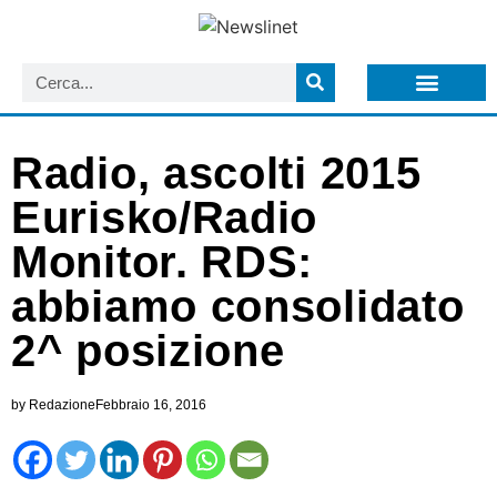
LISTA NEWSLETTER E CIRCOLARI SIT
ARCHIVIO S.I.T.
Radio, ascolti 2015
Eurisko/Radio
Monitor. RDS:
abbiamo consolidato
2^ posizione
by
Redazione
Febbraio 16, 2016