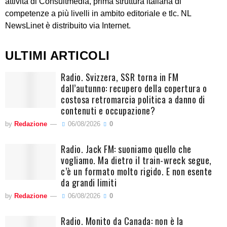
attività di Consultmedia, prima struttura italiana di
competenze a più livelli in ambito editoriale e tlc. NL
NewsLinet è distribuito via Internet.
ULTIMI ARTICOLI
Radio. Svizzera, SSR torna in FM
dall’autunno: recupero della copertura o
costosa retromarcia politica a danno di
contenuti e occupazione?
by
Redazione
06/08/2026
0
Radio. Jack FM: suoniamo quello che
vogliamo. Ma dietro il train-wreck segue,
c’è un formato molto rigido. E non esente
da grandi limiti
by
Redazione
06/08/2026
0
Radio. Monito da Canada: non è la