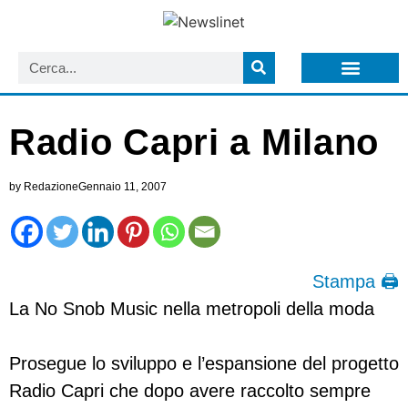
LISTA NEWSLETTER E CIRCOLARI SIT
ARCHIVIO S.I.T.
Radio Capri a Milano
by
Redazione
Gennaio 11, 2007
Stampa 🖨
La No Snob Music nella metropoli della moda
Prosegue lo sviluppo e l’espansione del progetto
Radio Capri che dopo avere raccolto sempre