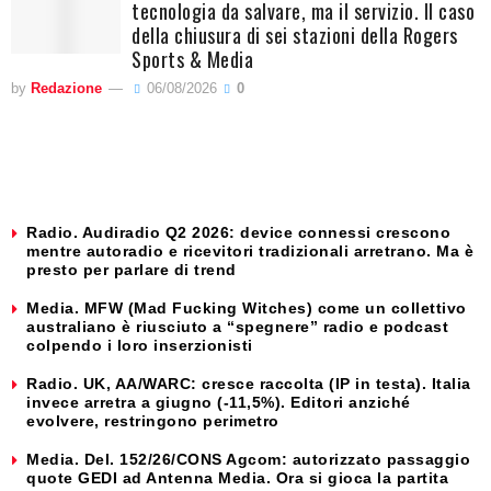
tecnologia da salvare, ma il servizio. Il caso
della chiusura di sei stazioni della Rogers
Sports & Media
by
Redazione
06/08/2026
0
Radio. Audiradio Q2 2026: device connessi crescono
mentre autoradio e ricevitori tradizionali arretrano. Ma è
presto per parlare di trend
Media. MFW (Mad Fucking Witches) come un collettivo
australiano è riusciuto a “spegnere” radio e podcast
colpendo i loro inserzionisti
Radio. UK, AA/WARC: cresce raccolta (IP in testa). Italia
invece arretra a giugno (-11,5%). Editori anziché
evolvere, restringono perimetro
Media. Del. 152/26/CONS Agcom: autorizzato passaggio
quote GEDI ad Antenna Media. Ora si gioca la partita