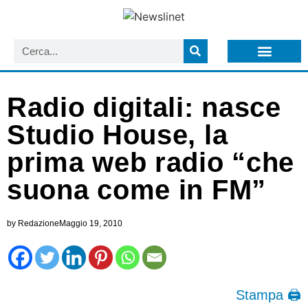
LISTA NEWSLETTER E CIRCOLARI SIT
ARCHIVIO S.I.T.
Radio digitali: nasce
Studio House, la
prima web radio “che
suona come in FM”
by
Redazione
Maggio 19, 2010
Stampa 🖨