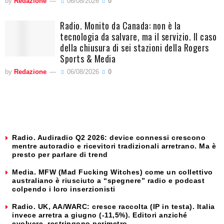
by
Redazione
06/08/2026
0
Radio. Monito da Canada: non è la
tecnologia da salvare, ma il servizio. Il caso
della chiusura di sei stazioni della Rogers
Sports & Media
by
Redazione
06/08/2026
0
Radio. Audiradio Q2 2026: device connessi crescono
mentre autoradio e ricevitori tradizionali arretrano. Ma è
presto per parlare di trend
Media. MFW (Mad Fucking Witches) come un collettivo
australiano è riusciuto a “spegnere” radio e podcast
colpendo i loro inserzionisti
Radio. UK, AA/WARC: cresce raccolta (IP in testa). Italia
invece arretra a giugno (-11,5%). Editori anziché
evolvere, restringono perimetro