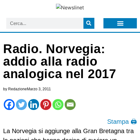
LISTA NEWSLETTER E CIRCOLARI SIT
ARCHIVIO S.I.T.
Radio. Norvegia:
addio alla radio
analogica nel 2017
by
Redazione
Marzo 3, 2011
Stampa 🖨
La Norvegia si aggiunge alla Gran Bretagna tra