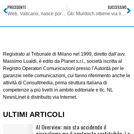
PRECEDENTE
SUCCESSIVO
Web. Vaticano, nasce portale da sinergia fra Osservatore Romano, Radio e Fides
Gb: Murdoch ottiene via libera da governo per Opa totalitaria su BSkyB
Registrato al Tribunale di Milano nel 1999, diretto dall’avv.
Massimo Lualdi, è edito da Planet s.r.l., società iscritta al
Registro Operatori Comunicazioni presso l’Autorità per le
garanzie nelle comunicazioni, cui fanno riferimento anche le
attività di Consultmedia, prima struttura italiana di
competenze a più livelli in ambito editoriale e tlc. NL
NewsLinet è distribuito via Internet.
ULTIMI ARTICOLI
AI Overview: non sta uccidendo il
giornalismo ma il contenuto sostituibile. Le