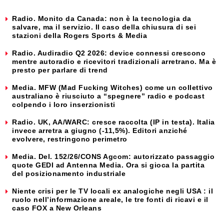
Radio. Monito da Canada: non è la tecnologia da
salvare, ma il servizio. Il caso della chiusura di sei
stazioni della Rogers Sports & Media
Radio. Audiradio Q2 2026: device connessi crescono
mentre autoradio e ricevitori tradizionali arretrano. Ma è
presto per parlare di trend
Media. MFW (Mad Fucking Witches) come un collettivo
australiano è riusciuto a “spegnere” radio e podcast
colpendo i loro inserzionisti
Radio. UK, AA/WARC: cresce raccolta (IP in testa). Italia
invece arretra a giugno (-11,5%). Editori anziché
evolvere, restringono perimetro
Media. Del. 152/26/CONS Agcom: autorizzato passaggio
quote GEDI ad Antenna Media. Ora si gioca la partita
del posizionamento industriale
Niente crisi per le TV locali ex analogiche negli USA : il
ruolo nell’informazione areale, le tre fonti di ricavi e il
caso FOX a New Orleans