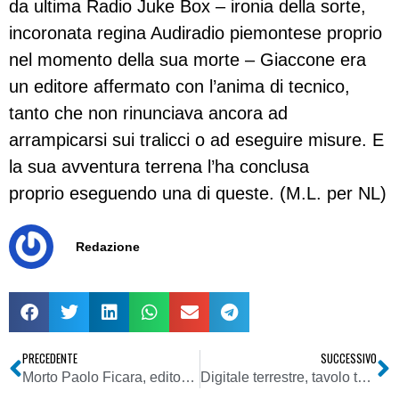
da ultima Radio Juke Box – ironia della sorte,
incoronata regina Audiradio piemontese proprio
nel momento della sua morte – Giaccone era
un editore affermato con l’anima di tecnico,
tanto che non rinunciava ancora ad
arrampicarsi sui tralicci o ad eseguire misure. E
la sua avventura terrena l’ha conclusa
proprio eseguendo una di queste. (M.L. per NL)
Redazione
PRECEDENTE
SUCCESSIVO
Morto Paolo Ficara, editore di “Play tv – La tv delle passioni”. Un infarto la causa probabile del decesso
Digitale terrestre, tavolo tecnico AT 5-6-7: accolte solo in parte le richieste delle locali