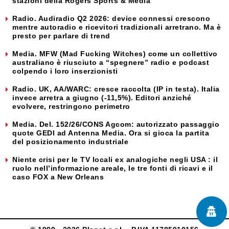
stazioni della Rogers Sports & Media
Radio. Audiradio Q2 2026: device connessi crescono
mentre autoradio e ricevitori tradizionali arretrano. Ma è
presto per parlare di trend
Media. MFW (Mad Fucking Witches) come un collettivo
australiano è riusciuto a “spegnere” radio e podcast
colpendo i loro inserzionisti
Radio. UK, AA/WARC: cresce raccolta (IP in testa). Italia
invece arretra a giugno (-11,5%). Editori anziché
evolvere, restringono perimetro
Media. Del. 152/26/CONS Agcom: autorizzato passaggio
quote GEDI ad Antenna Media. Ora si gioca la partita
del posizionamento industriale
Niente crisi per le TV locali ex analogiche negli USA : il
ruolo nell’informazione areale, le tre fonti di ricavi e il
caso FOX a New Orleans