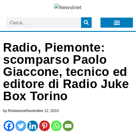
LISTA NEWSLETTER E CIRCOLARI SIT
ARCHIVIO S.I.T.
Radio, Piemonte:
scomparso Paolo
Giaccone, tecnico ed
editore di Radio Juke
Box Torino
by
Redazione
Novembre 12, 2010