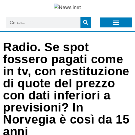
LISTA NEWSLETTER E CIRCOLARI SIT
ARCHIVIO S.I.T.
Radio. Se spot
fossero pagati come
in tv, con restituzione
di quote del prezzo
con dati inferiori a
previsioni? In
Norvegia è così da 15
anni