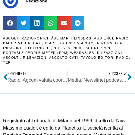
Redazione
ASCOLTI RADIOFONICI
,
ÅSE MARIT LINBERG
,
AUDIENCE RADIO
,
BAUER MEDIA
,
CATI
,
DIARI
,
GRUPPO VIAPLAY
,
IN NORVEGIA
,
INDAGINI TELEFONICHE
,
NIELSEN
,
NRK
,
P4-GRUPPEN
,
PORTABLE PEOPLE METER (PPM) WEARABLES
,
RILEVAZIONI
ASCOLTI
,
RILEVAZIONI ASCOLTO CATI
,
TAVOLO EDITORI RADIO
,
TER
PRECEDENTE
SUCCESSIVO
Radio. Agcom valuta coordinamento tra delibere 353/11/CONS e 664/09/CONS in merito alla radiovisione
Media. Newslinet podcast puntata del 22/03/2023: ascolta le notizie della settimana di NL
Registrato al Tribunale di Milano nel 1999, diretto dall’avv.
Massimo Lualdi, è edito da Planet s.r.l., società iscritta al