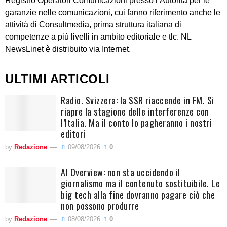
Registro Operatori Comunicazioni presso l’Autorità per le
garanzie nelle comunicazioni, cui fanno riferimento anche le
attività di Consultmedia, prima struttura italiana di
competenze a più livelli in ambito editoriale e tlc. NL
NewsLinet è distribuito via Internet.
ULTIMI ARTICOLI
Radio. Svizzera: la SSR riaccende in FM. Si
riapre la stagione delle interferenze con
l’Italia. Ma il conto lo pagheranno i nostri
editori
by
Redazione
09/08/2026
0
AI Overview: non sta uccidendo il
giornalismo ma il contenuto sostituibile. Le
big tech alla fine dovranno pagare ciò che
non possono produrre
by
Redazione
08/08/2026
0