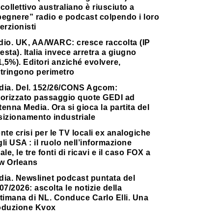
collettivo australiano è riusciuto a
pegnere” radio e podcast colpendo i loro
erzionisti
dio. UK, AA/WARC: cresce raccolta (IP
testa). Italia invece arretra a giugno
1,5%). Editori anziché evolvere,
stringono perimetro
dia. Del. 152/26/CONS Agcom:
torizzato passaggio quote GEDI ad
enna Media. Ora si gioca la partita del
sizionamento industriale
nte crisi per le TV locali ex analogiche
li USA : il ruolo nell’informazione
ale, le tre fonti di ricavi e il caso FOX a
w Orleans
dia. Newslinet podcast puntata del
07/2026: ascolta le notizie della
timana di NL. Conduce Carlo Elli. Una
oduzione Kvox