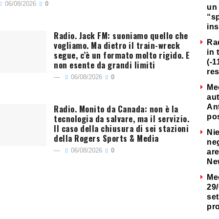
06/08/2026
0
un 
“s
ins
Radio. Jack FM: suoniamo quello che
Ra
vogliamo. Ma dietro il train-wreck
in 
segue, c’è un formato molto rigido. E
(-1
non esente da grandi limiti
re
06/08/2026
0
Me
au
Radio. Monito da Canada: non è la
Ant
tecnologia da salvare, ma il servizio.
po
Il caso della chiusura di sei stazioni
Nie
della Rogers Sports & Media
neg
06/08/2026
0
are
Ne
Me
29/
set
pr