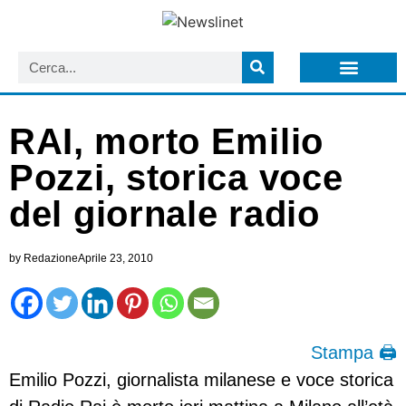
LISTA NEWSLETTER E CIRCOLARI SIT
ARCHIVIO S.I.T.
RAI, morto Emilio
Pozzi, storica voce
del giornale radio
by
Redazione
Aprile 23, 2010
Stampa 🖨
Emilio Pozzi, giornalista milanese e voce storica