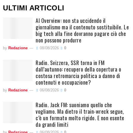
ULTIMI ARTICOLI
AI Overview: non sta uccidendo il
giornalismo ma il contenuto sostituibile. Le
big tech alla fine dovranno pagare ciò che
non possono produrre
by
Redazione
08/08/2026
0
Radio. Svizzera, SSR torna in FM
dall’autunno: recupero della copertura o
costosa retromarcia politica a danno di
contenuti e occupazione?
by
Redazione
06/08/2026
0
Radio. Jack FM: suoniamo quello che
vogliamo. Ma dietro il train-wreck segue,
c’è un formato molto rigido. E non esente
da grandi limiti
by
Redazione
06/08/2026
0