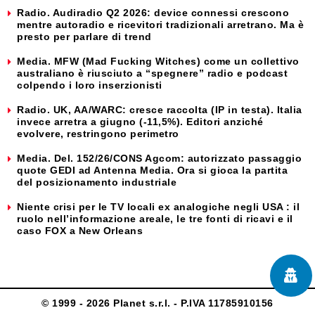
Radio. Audiradio Q2 2026: device connessi crescono
mentre autoradio e ricevitori tradizionali arretrano. Ma è
presto per parlare di trend
Media. MFW (Mad Fucking Witches) come un collettivo
australiano è riusciuto a “spegnere” radio e podcast
colpendo i loro inserzionisti
Radio. UK, AA/WARC: cresce raccolta (IP in testa). Italia
invece arretra a giugno (-11,5%). Editori anziché
evolvere, restringono perimetro
Media. Del. 152/26/CONS Agcom: autorizzato passaggio
quote GEDI ad Antenna Media. Ora si gioca la partita
del posizionamento industriale
Niente crisi per le TV locali ex analogiche negli USA : il
ruolo nell’informazione areale, le tre fonti di ricavi e il
caso FOX a New Orleans
© 1999 - 2026 Planet s.r.l. - P.IVA 11785910156