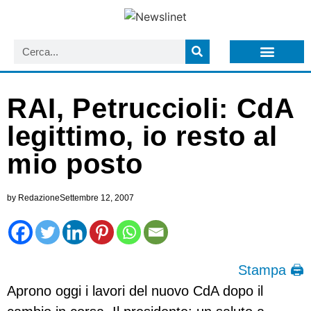
LISTA NEWSLETTER E CIRCOLARI SIT
ARCHIVIO S.I.T.
RAI, Petruccioli: CdA
legittimo, io resto al
mio posto
by
Redazione
Settembre 12, 2007
Stampa 🖨
Aprono oggi i lavori del nuovo CdA dopo il