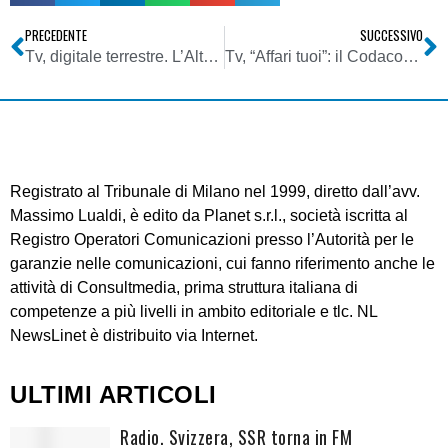
PRECEDENTE
SUCCESSIVO
Tv, digitale terrestre. L’Alto Adige si prepara allo switch-off
Tv, “Affari tuoi”: il Codacons chiede a RAI ed Endemol di rendere il gioco dei pacchi più trasparenti
Registrato al Tribunale di Milano nel 1999, diretto dall’avv.
Massimo Lualdi, è edito da Planet s.r.l., società iscritta al
Registro Operatori Comunicazioni presso l’Autorità per le
garanzie nelle comunicazioni, cui fanno riferimento anche le
attività di Consultmedia, prima struttura italiana di
competenze a più livelli in ambito editoriale e tlc. NL
NewsLinet è distribuito via Internet.
ULTIMI ARTICOLI
Radio. Svizzera, SSR torna in FM