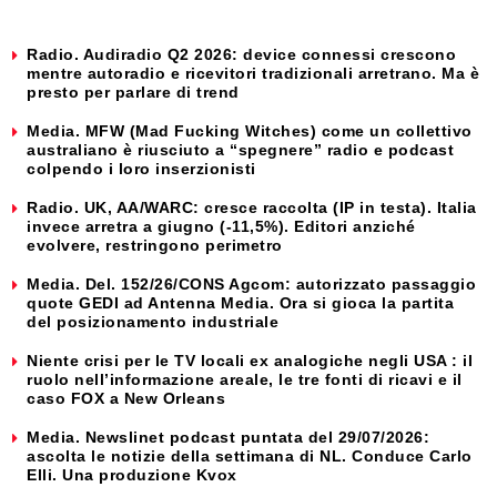
Radio. Audiradio Q2 2026: device connessi crescono
mentre autoradio e ricevitori tradizionali arretrano. Ma è
presto per parlare di trend
Media. MFW (Mad Fucking Witches) come un collettivo
australiano è riusciuto a “spegnere” radio e podcast
colpendo i loro inserzionisti
Radio. UK, AA/WARC: cresce raccolta (IP in testa). Italia
invece arretra a giugno (-11,5%). Editori anziché
evolvere, restringono perimetro
Media. Del. 152/26/CONS Agcom: autorizzato passaggio
quote GEDI ad Antenna Media. Ora si gioca la partita
del posizionamento industriale
Niente crisi per le TV locali ex analogiche negli USA : il
ruolo nell’informazione areale, le tre fonti di ricavi e il
caso FOX a New Orleans
Media. Newslinet podcast puntata del 29/07/2026:
ascolta le notizie della settimana di NL. Conduce Carlo
Elli. Una produzione Kvox