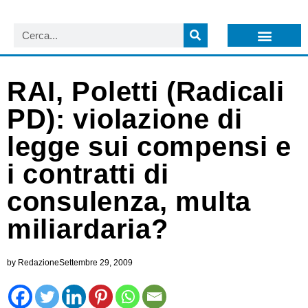
LISTA NEWSLETTER E CIRCOLARI SIT
ARCHIVIO S.I.T.
RAI, Poletti (Radicali
PD): violazione di
legge sui compensi e
i contratti di
consulenza, multa
miliardaria?
by
Redazione
Settembre 29, 2009