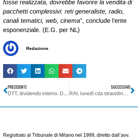
fosse realizzata, dovrebbe favorire la vendita di
pacchetti complessivi: reti generaliste, radio,
canali tematici, web, cinema
", conclude l’ente
esponenziale. (E.G. per NL)
Redazione
PRECEDENTE
SUCCESSIVO
DTT, dividendo interno. Di Stefano (Europa 7): mi aspettavo tempi inferiori, ma un’asta in luogo del beauty contest non sarebbe in linea con le previsioni UE
RAI, lunedì cda straordinario su Minzolini. Risparmi per 6 mln di euro su Sanremo
Registrato al Tribunale di Milano nel 1999, diretto dall’avv.