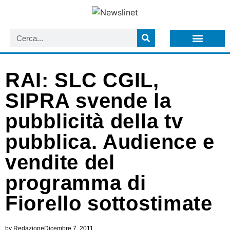
LISTA NEWSLETTER E CIRCOLARI SIT
ARCHIVIO S.I.T.
RAI: SLC CGIL,
SIPRA svende la
pubblicità della tv
pubblica. Audience e
vendite del
programma di
Fiorello sottostimate
by
Redazione
Dicembre 7, 2011