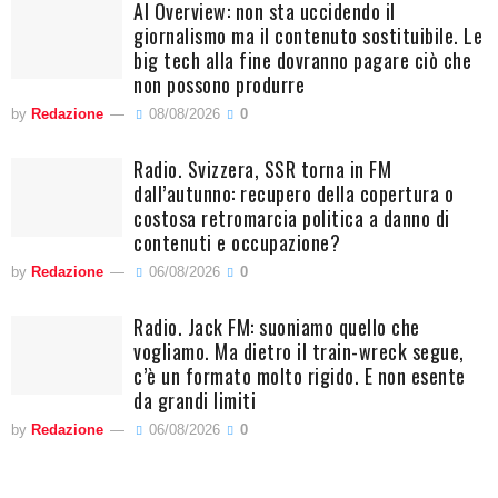
AI Overview: non sta uccidendo il
giornalismo ma il contenuto sostituibile. Le
big tech alla fine dovranno pagare ciò che
non possono produrre
by
Redazione
08/08/2026
0
Radio. Svizzera, SSR torna in FM
dall’autunno: recupero della copertura o
costosa retromarcia politica a danno di
contenuti e occupazione?
by
Redazione
06/08/2026
0
Radio. Jack FM: suoniamo quello che
vogliamo. Ma dietro il train-wreck segue,
c’è un formato molto rigido. E non esente
da grandi limiti
by
Redazione
06/08/2026
0