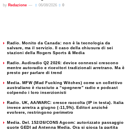
by
Redazione
06/08/2026
0
Radio. Monito da Canada: non è la tecnologia da
salvare, ma il servizio. Il caso della chiusura di sei
stazioni della Rogers Sports & Media
Radio. Audiradio Q2 2026: device connessi crescono
mentre autoradio e ricevitori tradizionali arretrano. Ma è
presto per parlare di trend
Media. MFW (Mad Fucking Witches) come un collettivo
australiano è riusciuto a “spegnere” radio e podcast
colpendo i loro inserzionisti
Radio. UK, AA/WARC: cresce raccolta (IP in testa). Italia
invece arretra a giugno (-11,5%). Editori anziché
evolvere, restringono perimetro
Media. Del. 152/26/CONS Agcom: autorizzato passaggio
quote GEDI ad Antenna Media. Ora si gioca la partita