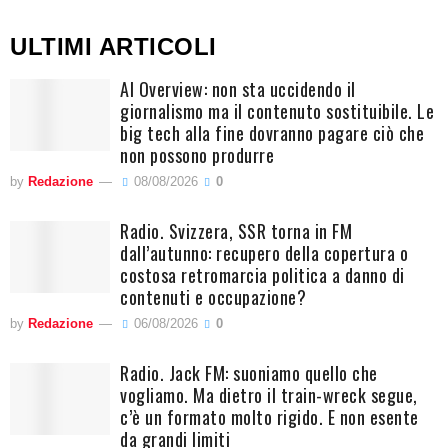
ULTIMI ARTICOLI
AI Overview: non sta uccidendo il
giornalismo ma il contenuto sostituibile. Le
big tech alla fine dovranno pagare ciò che
non possono produrre
by
Redazione
08/08/2026
0
Radio. Svizzera, SSR torna in FM
dall’autunno: recupero della copertura o
costosa retromarcia politica a danno di
contenuti e occupazione?
by
Redazione
06/08/2026
0
Radio. Jack FM: suoniamo quello che
vogliamo. Ma dietro il train-wreck segue,
c’è un formato molto rigido. E non esente
da grandi limiti