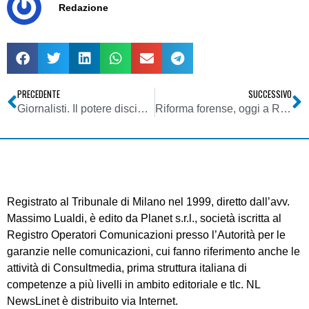
Redazione
PRECEDENTE
SUCCESSIVO
Giornalisti. Il potere disciplinare dell’Ordine prescinde ed è autonomo da quello censorio affidato agli organi giudiziali
Riforma forense, oggi a Roma manifestazione giovani avvocati contro progetto. Ma Alfano è sicuro che Parlamento approverà entro anno. Anche Federconsumatori si schiera contro
Registrato al Tribunale di Milano nel 1999, diretto dall’avv.
Massimo Lualdi, è edito da Planet s.r.l., società iscritta al
Registro Operatori Comunicazioni presso l’Autorità per le
garanzie nelle comunicazioni, cui fanno riferimento anche le
attività di Consultmedia, prima struttura italiana di
competenze a più livelli in ambito editoriale e tlc. NL
NewsLinet è distribuito via Internet.