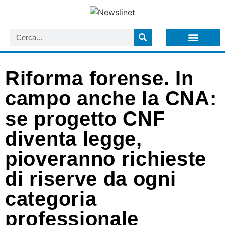
LISTA NEWSLETTER E CIRCOLARI SIT
ARCHIVIO S.I.T.
Riforma forense. In
campo anche la CNA:
se progetto CNF
diventa legge,
pioveranno richieste
di riserve da ogni
categoria
professionale