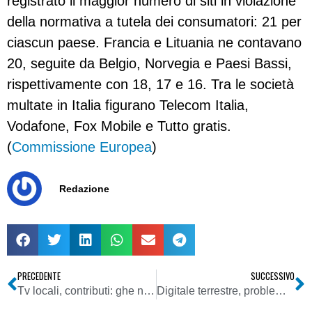
registrato il maggior numero di siti in violazione
della normativa a tutela dei consumatori: 21 per
ciascun paese. Francia e Lituania ne contavano
20, seguite da Belgio, Norvegia e Paesi Bassi,
rispettivamente con 18, 17 e 16. Tra le società
multate in Italia figurano Telecom Italia,
Vodafone, Fox Mobile e Tutto gratis.
(
Commissione Europea
)
Redazione
PRECEDENTE
SUCCESSIVO
Tv locali, contributi: ghe n’è minga. Nel 2010 fondi ridotti: cinghia tirata e valigetta in mano per gli editori
Digitale terrestre, problemi a non finire. Governo come orchestra sul Titanic. Ma l’importante è salvare la faccia in Europa