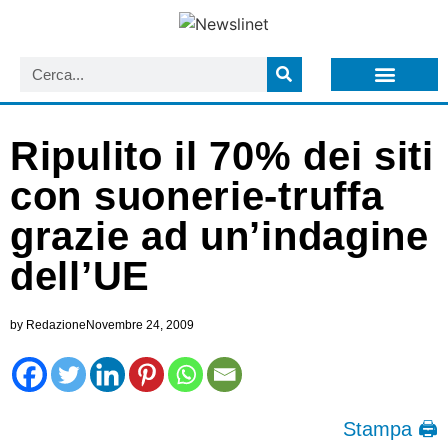
LISTA NEWSLETTER E CIRCOLARI SIT
ARCHIVIO S.I.T.
Ripulito il 70% dei siti
con suonerie-truffa
grazie ad un’indagine
dell’UE
by
Redazione
Novembre 24, 2009
Stampa 🖨