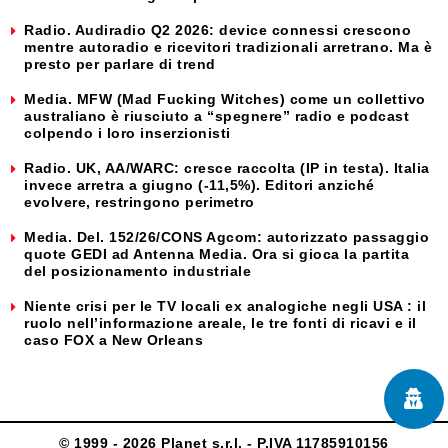
Radio. Audiradio Q2 2026: device connessi crescono
mentre autoradio e ricevitori tradizionali arretrano. Ma è
presto per parlare di trend
Media. MFW (Mad Fucking Witches) come un collettivo
australiano è riusciuto a “spegnere” radio e podcast
colpendo i loro inserzionisti
Radio. UK, AA/WARC: cresce raccolta (IP in testa). Italia
invece arretra a giugno (-11,5%). Editori anziché
evolvere, restringono perimetro
Media. Del. 152/26/CONS Agcom: autorizzato passaggio
quote GEDI ad Antenna Media. Ora si gioca la partita
del posizionamento industriale
Niente crisi per le TV locali ex analogiche negli USA : il
ruolo nell’informazione areale, le tre fonti di ricavi e il
caso FOX a New Orleans
© 1999 - 2026 Planet s.r.l. - P.IVA 11785910156