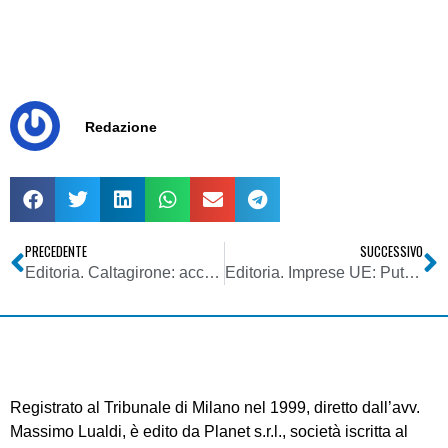
Redazione
PRECEDENTE
SUCCESSIVO
Editoria. Caltagirone: accordo con Rcs sulla raccolta pubblicitaria locale. Alla Piemme la gestione in esclusiva in 5 regioni
Editoria. Imprese UE: Putin rinvii modifiche nuova legge su mass media. A stranieri vietato possederne oltre il 20%.
Registrato al Tribunale di Milano nel 1999, diretto dall’avv.
Massimo Lualdi, è edito da Planet s.r.l., società iscritta al