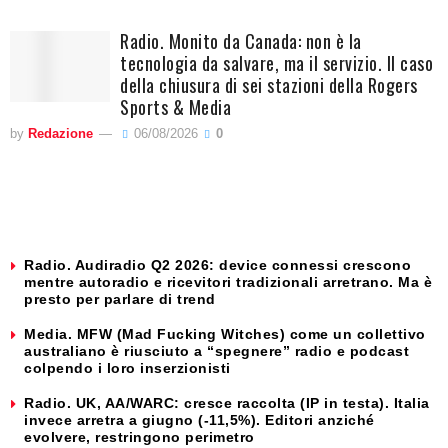
Radio. Monito da Canada: non è la
tecnologia da salvare, ma il servizio. Il caso
della chiusura di sei stazioni della Rogers
Sports & Media
by
Redazione
06/08/2026
0
Radio. Audiradio Q2 2026: device connessi crescono
mentre autoradio e ricevitori tradizionali arretrano. Ma è
presto per parlare di trend
Media. MFW (Mad Fucking Witches) come un collettivo
australiano è riusciuto a “spegnere” radio e podcast
colpendo i loro inserzionisti
Radio. UK, AA/WARC: cresce raccolta (IP in testa). Italia
invece arretra a giugno (-11,5%). Editori anziché
evolvere, restringono perimetro