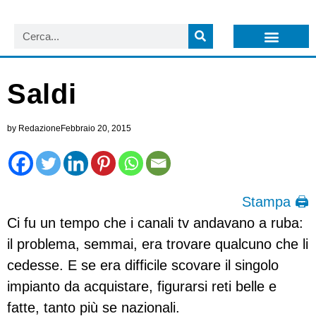
LISTA NEWSLETTER E CIRCOLARI SIT
ARCHIVIO S.I.T.
Saldi
by
Redazione
Febbraio 20, 2015
Stampa 🖨
Ci fu un tempo che i canali tv andavano a ruba:
il problema, semmai, era trovare qualcuno che li
cedesse. E se era difficile scovare il singolo
impianto da acquistare, figurarsi reti belle e
fatte, tanto più se nazionali.