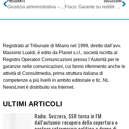
PRECEDENTE
SUCCESSIVO
Giustizia amministrativa – Impugnazioni – Criteri per l’esame delle questioni proposte con ricorso incidentale
Fisco: Garante su redditi on line e sistemi di condivisione file
Registrato al Tribunale di Milano nel 1999, diretto dall’avv.
Massimo Lualdi, è edito da Planet s.r.l., società iscritta al
Registro Operatori Comunicazioni presso l’Autorità per le
garanzie nelle comunicazioni, cui fanno riferimento anche le
attività di Consultmedia, prima struttura italiana di
competenze a più livelli in ambito editoriale e tlc. NL
NewsLinet è distribuito via Internet.
ULTIMI ARTICOLI
Radio. Svizzera, SSR torna in FM
dall’autunno: recupero della copertura o
costosa retromarcia politica a danno di