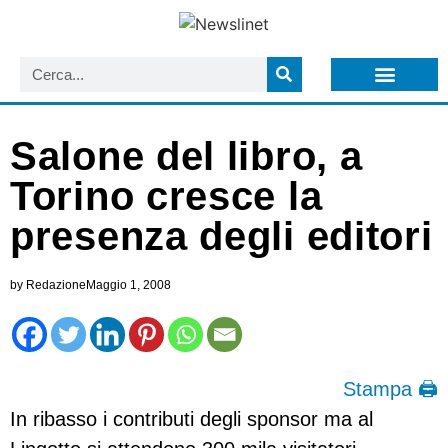
LISTA NEWSLETTER E CIRCOLARI SIT
ARCHIVIO S.I.T.
Salone del libro, a
Torino cresce la
presenza degli editori
by
Redazione
Maggio 1, 2008
Stampa 🖨
In ribasso i contributi degli sponsor ma al