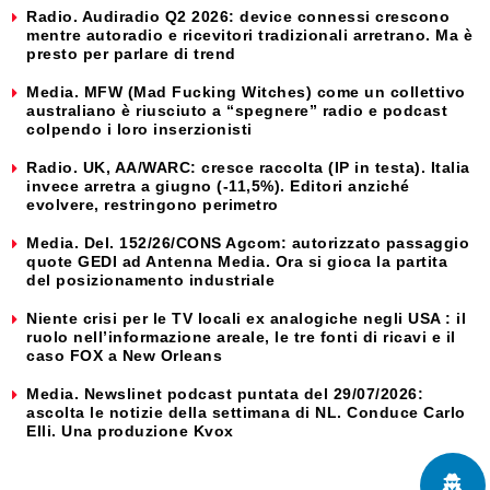
Radio. Audiradio Q2 2026: device connessi crescono
mentre autoradio e ricevitori tradizionali arretrano. Ma è
presto per parlare di trend
Media. MFW (Mad Fucking Witches) come un collettivo
australiano è riusciuto a “spegnere” radio e podcast
colpendo i loro inserzionisti
Radio. UK, AA/WARC: cresce raccolta (IP in testa). Italia
invece arretra a giugno (-11,5%). Editori anziché
evolvere, restringono perimetro
Media. Del. 152/26/CONS Agcom: autorizzato passaggio
quote GEDI ad Antenna Media. Ora si gioca la partita
del posizionamento industriale
Niente crisi per le TV locali ex analogiche negli USA : il
ruolo nell’informazione areale, le tre fonti di ricavi e il
caso FOX a New Orleans
Media. Newslinet podcast puntata del 29/07/2026:
ascolta le notizie della settimana di NL. Conduce Carlo
Elli. Una produzione Kvox