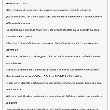
detiene tutti i diritti;
3) Le modalità di erogazione del servizio di informazione gratuita attraverso
posta elettronica, fax o comunque ogni altro mezzo di trasmissione o comunicazione,
offerto dalla struttura
Consultmedia e quindi da Planet s.r.l. alla propria clientela e/o ai soggetti da essa
Consultmedia e quindi
Planet s.r.l. ritenuti d’interesse, prevedono l’insindacabile facoltà d’esclusione dal
novero dei
destinatari del servizio, del soggetto che non abbia provveduto a conferire incarico
consultivo alla
struttura Consultmedia e quindi della Planet s.r.l. per tre adempimenti consecutivi;
4) Informazione ai sensi dell’art.13 D. L.vo 196/2003:
il Vs. indirizzo
e-mail viene utilizzato esclusivamente per questo servizio informativo. Esso non sarà
comunicato o
diffuso a terzi. Qualora desideraste essere eliminati dall’elenco inviate una e-mail con
la dicitura
"cancellazione dall’elenco" all’indirizzo
circolari@consultmedia.it
; diversamente ci