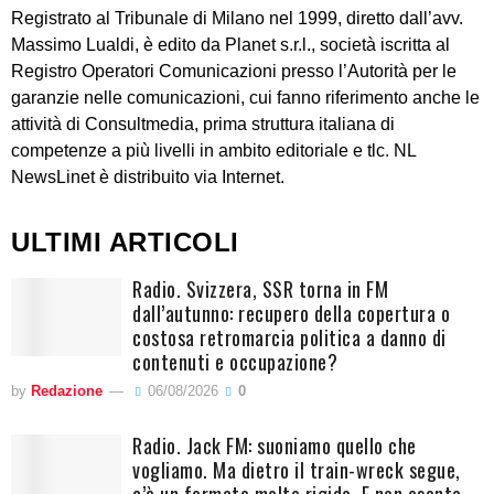
Registrato al Tribunale di Milano nel 1999, diretto dall’avv.
Massimo Lualdi, è edito da Planet s.r.l., società iscritta al
Registro Operatori Comunicazioni presso l’Autorità per le
garanzie nelle comunicazioni, cui fanno riferimento anche le
attività di Consultmedia, prima struttura italiana di
competenze a più livelli in ambito editoriale e tlc. NL
NewsLinet è distribuito via Internet.
ULTIMI ARTICOLI
Radio. Svizzera, SSR torna in FM
dall’autunno: recupero della copertura o
costosa retromarcia politica a danno di
contenuti e occupazione?
by
Redazione
06/08/2026
0
Radio. Jack FM: suoniamo quello che
vogliamo. Ma dietro il train-wreck segue,
c’è un formato molto rigido. E non esente