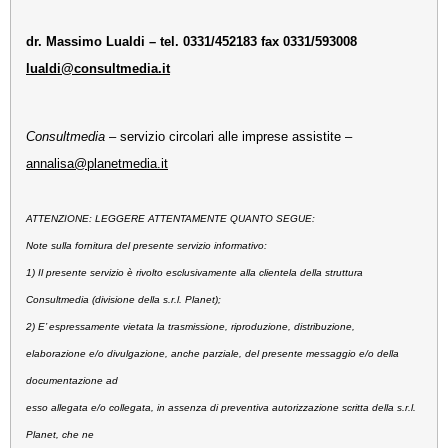
dr. Massimo Lualdi – tel. 0331/452183 fax 0331/593008
lualdi@consultmedia.it
Consultmedia
– servizio circolari alle imprese assistite –
annalisa@planetmedia.it
ATTENZIONE: LEGGERE ATTENTAMENTE QUANTO SEGUE:
Note sulla fornitura del presente servizio informativo:
1) Il presente servizio è rivolto esclusivamente alla clientela della struttura
Consultmedia (divisione della s.r.l. Planet);
2) E’ espressamente vietata la trasmissione, riproduzione, distribuzione,
elaborazione e/o divulgazione, anche parziale, del presente messaggio e/o della
documentazione ad
esso allegata e/o collegata, in assenza di preventiva autorizzazione scritta della s.r.l.
Planet, che ne