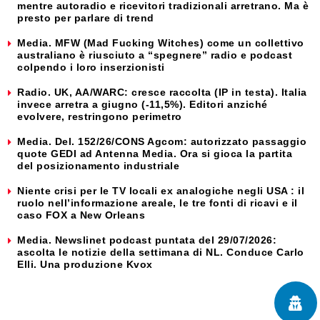
mentre autoradio e ricevitori tradizionali arretrano. Ma è
presto per parlare di trend
Media. MFW (Mad Fucking Witches) come un collettivo
australiano è riusciuto a “spegnere” radio e podcast
colpendo i loro inserzionisti
Radio. UK, AA/WARC: cresce raccolta (IP in testa). Italia
invece arretra a giugno (-11,5%). Editori anziché
evolvere, restringono perimetro
Media. Del. 152/26/CONS Agcom: autorizzato passaggio
quote GEDI ad Antenna Media. Ora si gioca la partita
del posizionamento industriale
Niente crisi per le TV locali ex analogiche negli USA : il
ruolo nell’informazione areale, le tre fonti di ricavi e il
caso FOX a New Orleans
Media. Newslinet podcast puntata del 29/07/2026:
ascolta le notizie della settimana di NL. Conduce Carlo
Elli. Una produzione Kvox