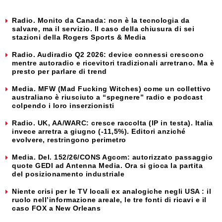
Radio. Monito da Canada: non è la tecnologia da
salvare, ma il servizio. Il caso della chiusura di sei
stazioni della Rogers Sports & Media
Radio. Audiradio Q2 2026: device connessi crescono
mentre autoradio e ricevitori tradizionali arretrano. Ma è
presto per parlare di trend
Media. MFW (Mad Fucking Witches) come un collettivo
australiano è riusciuto a “spegnere” radio e podcast
colpendo i loro inserzionisti
Radio. UK, AA/WARC: cresce raccolta (IP in testa). Italia
invece arretra a giugno (-11,5%). Editori anziché
evolvere, restringono perimetro
Media. Del. 152/26/CONS Agcom: autorizzato passaggio
quote GEDI ad Antenna Media. Ora si gioca la partita
del posizionamento industriale
Niente crisi per le TV locali ex analogiche negli USA : il
ruolo nell’informazione areale, le tre fonti di ricavi e il
caso FOX a New Orleans