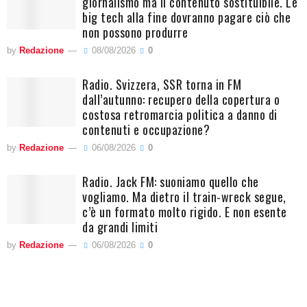
giornalismo ma il contenuto sostituibile. Le
big tech alla fine dovranno pagare ciò che
non possono produrre
by
Redazione
08/08/2026
0
Radio. Svizzera, SSR torna in FM
dall’autunno: recupero della copertura o
costosa retromarcia politica a danno di
contenuti e occupazione?
by
Redazione
06/08/2026
0
Radio. Jack FM: suoniamo quello che
vogliamo. Ma dietro il train-wreck segue,
c’è un formato molto rigido. E non esente
da grandi limiti
by
Redazione
06/08/2026
0