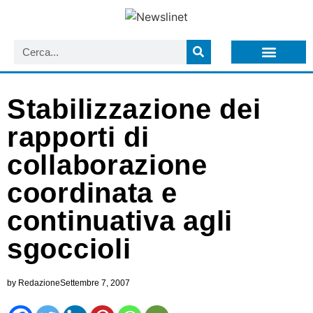
LISTA NEWSLETTER E CIRCOLARI SIT
ARCHIVIO S.I.T.
Stabilizzazione dei
rapporti di
collaborazione
coordinata e
continuativa agli
sgoccioli
by
Redazione
Settembre 7, 2007