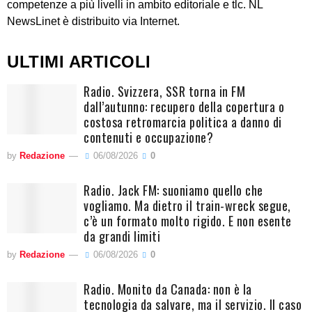
competenze a più livelli in ambito editoriale e tlc. NL
NewsLinet è distribuito via Internet.
ULTIMI ARTICOLI
Radio. Svizzera, SSR torna in FM
dall’autunno: recupero della copertura o
costosa retromarcia politica a danno di
contenuti e occupazione?
by
Redazione
06/08/2026
0
Radio. Jack FM: suoniamo quello che
vogliamo. Ma dietro il train-wreck segue,
c’è un formato molto rigido. E non esente
da grandi limiti
by
Redazione
06/08/2026
0
Radio. Monito da Canada: non è la
tecnologia da salvare, ma il servizio. Il caso