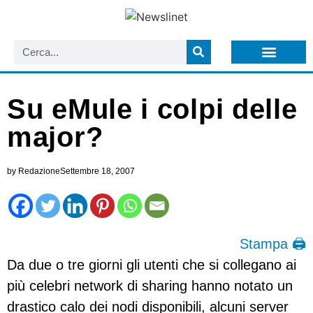
LISTA NEWSLETTER E CIRCOLARI SIT
ARCHIVIO S.I.T.
Su eMule i colpi delle
major?
by
Redazione
Settembre 18, 2007
Stampa 🖨
Da due o tre giorni gli utenti che si collegano ai
più celebri network di sharing hanno notato un
drastico calo dei nodi disponibili, alcuni server