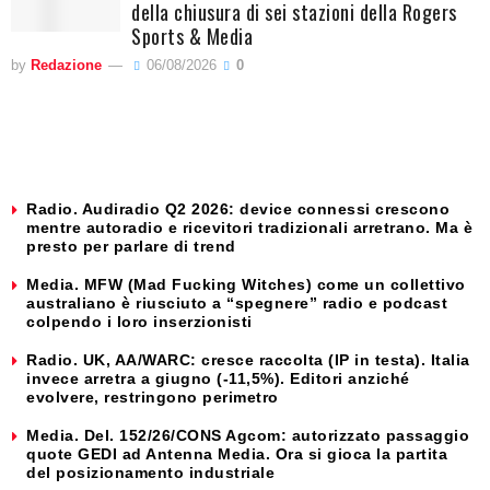
della chiusura di sei stazioni della Rogers
Sports & Media
by
Redazione
06/08/2026
0
Radio. Audiradio Q2 2026: device connessi crescono
mentre autoradio e ricevitori tradizionali arretrano. Ma è
presto per parlare di trend
Media. MFW (Mad Fucking Witches) come un collettivo
australiano è riusciuto a “spegnere” radio e podcast
colpendo i loro inserzionisti
Radio. UK, AA/WARC: cresce raccolta (IP in testa). Italia
invece arretra a giugno (-11,5%). Editori anziché
evolvere, restringono perimetro
Media. Del. 152/26/CONS Agcom: autorizzato passaggio
quote GEDI ad Antenna Media. Ora si gioca la partita
del posizionamento industriale