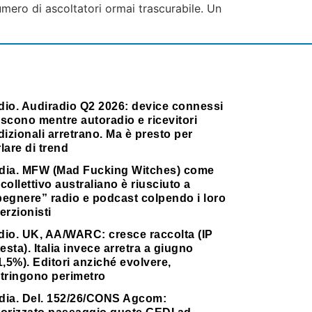
mero di ascoltatori ormai trascurabile. Un
dio. Audiradio Q2 2026: device connessi
scono mentre autoradio e ricevitori
dizionali arretrano. Ma è presto per
lare di trend
dia. MFW (Mad Fucking Witches) come
collettivo australiano è riusciuto a
pegnere” radio e podcast colpendo i loro
erzionisti
dio. UK, AA/WARC: cresce raccolta (IP
testa). Italia invece arretra a giugno
1,5%). Editori anziché evolvere,
stringono perimetro
dia. Del. 152/26/CONS Agcom: