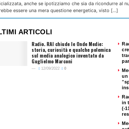
ializzata, anche se ipotizziamo che sia da ricondurre al nu
bbe essere una mera questione energetica, visto […]
LTIMI ARTICOLI
Radio. RAI chiude le Onde Medie:
Ra
storia, curiosità e qualche polemica
cre
sul media analogico inventato da
tra
Guglielmo Marconi
par
12/09/2022
0
Me
un 
“s
ins
Ra
in 
(-1
re
Me