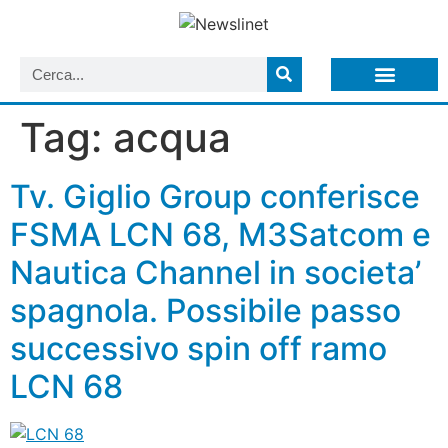
LISTA NEWSLETTER E CIRCOLARI SIT
ARCHIVIO S.I.T.
Tag:
acqua
Tv. Giglio Group conferisce
FSMA LCN 68, M3Satcom e
Nautica Channel in societa’
spagnola. Possibile passo
successivo spin off ramo
LCN 68