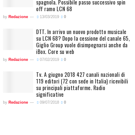
spagnola. Possibile passo successivo spin
off ramo LCN 68
by
Redazione
13/03/2019
0
DTT. In arrivo un nuovo prodotto musicale
su LCN 68? Dopo la cessione del canale 65,
Giglio Group vuole disimpegnarsi anche da
iBox. Core su web
by
Redazione
07/02/2019
0
Tv. A giugno 2018 427 canali nazionali di
119 editori (72 con sede in Italia) ricevibili
su principali piattaforme. Radio
significative
by
Redazione
09/07/2018
0