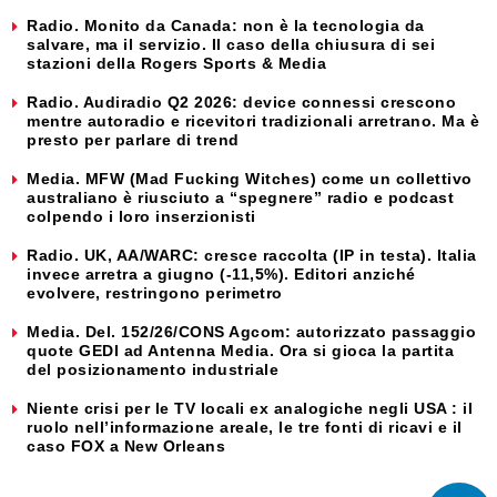
Radio. Monito da Canada: non è la tecnologia da
salvare, ma il servizio. Il caso della chiusura di sei
stazioni della Rogers Sports & Media
Radio. Audiradio Q2 2026: device connessi crescono
mentre autoradio e ricevitori tradizionali arretrano. Ma è
presto per parlare di trend
Media. MFW (Mad Fucking Witches) come un collettivo
australiano è riusciuto a “spegnere” radio e podcast
colpendo i loro inserzionisti
Radio. UK, AA/WARC: cresce raccolta (IP in testa). Italia
invece arretra a giugno (-11,5%). Editori anziché
evolvere, restringono perimetro
Media. Del. 152/26/CONS Agcom: autorizzato passaggio
quote GEDI ad Antenna Media. Ora si gioca la partita
del posizionamento industriale
Niente crisi per le TV locali ex analogiche negli USA : il
ruolo nell’informazione areale, le tre fonti di ricavi e il
caso FOX a New Orleans