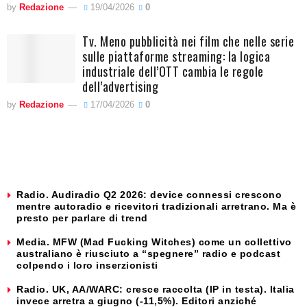
by
Redazione
19/04/2026
0
Tv. Meno pubblicità nei film che nelle serie
sulle piattaforme streaming: la logica
industriale dell’OTT cambia le regole
dell’advertising
by
Redazione
17/04/2026
0
Radio. Audiradio Q2 2026: device connessi crescono
mentre autoradio e ricevitori tradizionali arretrano. Ma è
presto per parlare di trend
Media. MFW (Mad Fucking Witches) come un collettivo
australiano è riusciuto a “spegnere” radio e podcast
colpendo i loro inserzionisti
Radio. UK, AA/WARC: cresce raccolta (IP in testa). Italia
invece arretra a giugno (-11,5%). Editori anziché