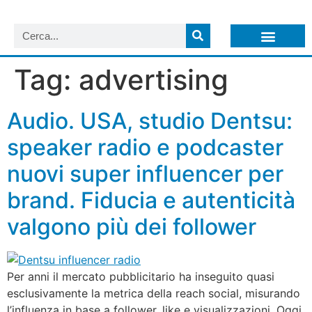
LISTA NEWSLETTER E CIRCOLARI SIT
ARCHIVIO S.I.T.
Tag:
advertising
Audio. USA, studio Dentsu:
speaker radio e podcaster
nuovi super influencer per
brand. Fiducia e autenticità
valgono più dei follower
Per anni il mercato pubblicitario ha inseguito quasi
esclusivamente la metrica della reach social, misurando
l’influenza in base a follower, like e visualizzazioni. Oggi,