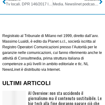
Tv locali. DPR 146/2017 la Corte Costituzionale salva lo scalino preferenziale per l’accesso ai contributi. Non fondate le questioni di legittimità costituzionale sollevate dal CdS
Media. Newslinet podcast puntata del 16/04/2025: ascolta le notizie della settimana di NL. Conducono Carlo Elli e Laura Badiini. By Kvox
Registrato al Tribunale di Milano nel 1999, diretto dall’avv.
Massimo Lualdi, è edito da Planet s.r.l., società iscritta al
Registro Operatori Comunicazioni presso l’Autorità per le
garanzie nelle comunicazioni, cui fanno riferimento anche le
attività di Consultmedia, prima struttura italiana di
competenze a più livelli in ambito editoriale e tlc. NL
NewsLinet è distribuito via Internet.
ULTIMI ARTICOLI
AI Overview: non sta uccidendo il
giornalismo ma il contenuto sostituibile. Le
big tech alla fine dovranno pagare ciò che