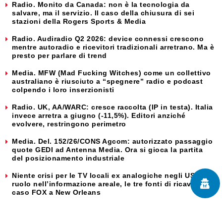
Radio. Monito da Canada: non è la tecnologia da
salvare, ma il servizio. Il caso della chiusura di sei
stazioni della Rogers Sports & Media
Radio. Audiradio Q2 2026: device connessi crescono
mentre autoradio e ricevitori tradizionali arretrano. Ma è
presto per parlare di trend
Media. MFW (Mad Fucking Witches) come un collettivo
australiano è riusciuto a “spegnere” radio e podcast
colpendo i loro inserzionisti
Radio. UK, AA/WARC: cresce raccolta (IP in testa). Italia
invece arretra a giugno (-11,5%). Editori anziché
evolvere, restringono perimetro
Media. Del. 152/26/CONS Agcom: autorizzato passaggio
quote GEDI ad Antenna Media. Ora si gioca la partita
del posizionamento industriale
Niente crisi per le TV locali ex analogiche negli USA : il
ruolo nell’informazione areale, le tre fonti di ricavi e il
caso FOX a New Orleans