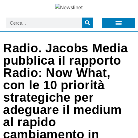
LISTA NEWSLETTER E CIRCOLARI SIT
ARCHIVIO S.I.T.
Radio. Jacobs Media
pubblica il rapporto
Radio: Now What,
con le 10 priorità
strategiche per
adeguare il medium
al rapido
cambiamento in