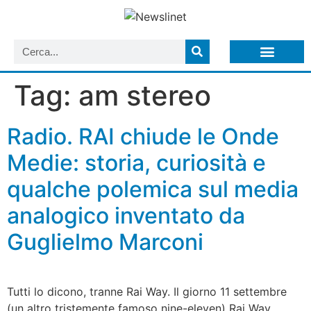
LISTA NEWSLETTER E CIRCOLARI SIT
ARCHIVIO S.I.T.
Tag:
am stereo
Radio. RAI chiude le Onde
Medie: storia, curiosità e
qualche polemica sul media
analogico inventato da
Guglielmo Marconi
Tutti lo dicono, tranne Rai Way. Il giorno 11 settembre
(un altro tristemente famoso nine-eleven) Rai Way