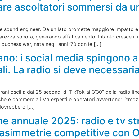
e ascoltatori sommersi da un’
ti e sound engineer. Da un lato promette maggiore impatto e c
hiarezza sonora, generando affaticamento. Intanto cresce il
 loudness war, nata negli anni ’70 con le […]
no: i social media spingono al
ali. La radio si deve necessa
ani oscilla dai 25 secondi di TikTok ai 3’30’’ della radio lin
niche e commerciali.Ma esperti e operatori avvertono: l’emo
 dovrebbero […]
 annuale 2025: radio e tv stret
 asimmetrie competitive con 