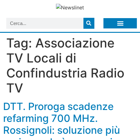
LISTA NEWSLETTER E CIRCOLARI SIT
ARCHIVIO S.I.T.
Tag:
Associazione
TV Locali di
Confindustria Radio
TV
DTT. Proroga scadenze
refarming 700 MHz.
Rossignoli: soluzione più