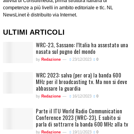
attività di Consultmedia, prima struttura italiana di
competenze a più livelli in ambito editoriale e tlc. NL
NewsLinet è distribuito via Internet.
ULTIMI ARTICOLI
WRC-23, Sassano: l’Italia ha assestato una
nasata sul pugno del mondo
by
Redazione
23/12/2023
0
WRC 2023: salva (per ora) la banda 600
MHz per il broadcasting tv. Ma non si deve
abbassare la guardia
by
Redazione
16/12/2023
0
Parte il ITU World Radio Communication
Conference 2023 (WRC-23). E subito si
parla di sottrarre la banda 600 MHz alla tv
by
Redazione
19/11/2023
0