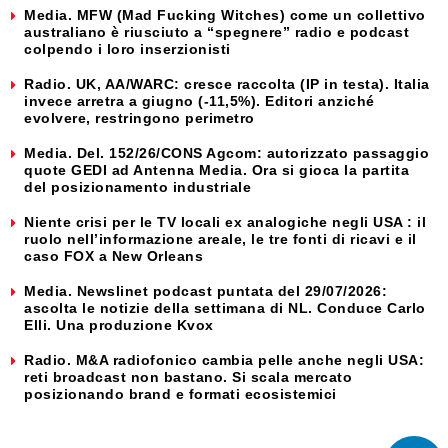
Media. MFW (Mad Fucking Witches) come un collettivo
australiano è riusciuto a “spegnere” radio e podcast
colpendo i loro inserzionisti
Radio. UK, AA/WARC: cresce raccolta (IP in testa). Italia
invece arretra a giugno (-11,5%). Editori anziché
evolvere, restringono perimetro
Media. Del. 152/26/CONS Agcom: autorizzato passaggio
quote GEDI ad Antenna Media. Ora si gioca la partita
del posizionamento industriale
Niente crisi per le TV locali ex analogiche negli USA : il
ruolo nell’informazione areale, le tre fonti di ricavi e il
caso FOX a New Orleans
Media. Newslinet podcast puntata del 29/07/2026:
ascolta le notizie della settimana di NL. Conduce Carlo
Elli. Una produzione Kvox
Radio. M&A radiofonico cambia pelle anche negli USA:
reti broadcast non bastano. Si scala mercato
posizionando brand e formati ecosistemici