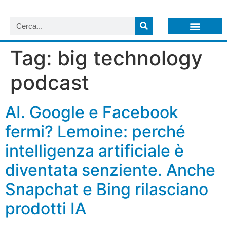
LISTA NEWSLETTER E CIRCOLARI SIT
ARCHIVIO S.I.T.
Tag:
big technology
podcast
AI. Google e Facebook
fermi? Lemoine: perché
intelligenza artificiale è
diventata senziente. Anche
Snapchat e Bing rilasciano
prodotti IA