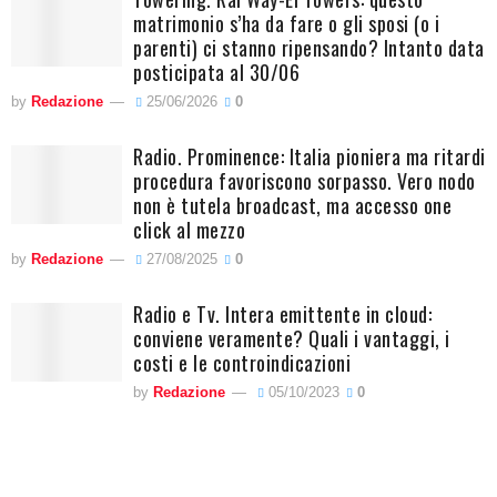
matrimonio s’ha da fare o gli sposi (o i
parenti) ci stanno ripensando? Intanto data
posticipata al 30/06
by
Redazione
25/06/2026
0
Radio. Prominence: Italia pioniera ma ritardi
procedura favoriscono sorpasso. Vero nodo
non è tutela broadcast, ma accesso one
click al mezzo
by
Redazione
27/08/2025
0
Radio e Tv. Intera emittente in cloud:
conviene veramente? Quali i vantaggi, i
costi e le controindicazioni
by
Redazione
05/10/2023
0