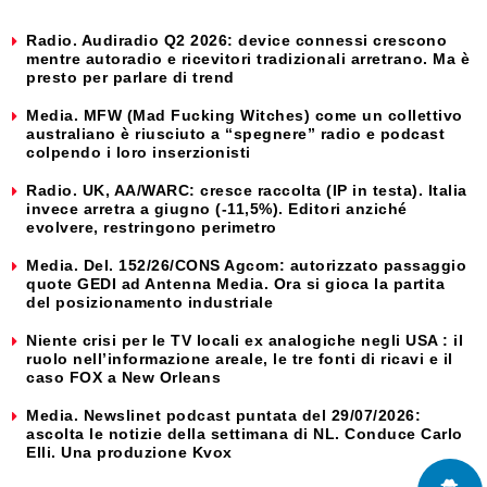
Radio. Audiradio Q2 2026: device connessi crescono
mentre autoradio e ricevitori tradizionali arretrano. Ma è
presto per parlare di trend
Media. MFW (Mad Fucking Witches) come un collettivo
australiano è riusciuto a “spegnere” radio e podcast
colpendo i loro inserzionisti
Radio. UK, AA/WARC: cresce raccolta (IP in testa). Italia
invece arretra a giugno (-11,5%). Editori anziché
evolvere, restringono perimetro
Media. Del. 152/26/CONS Agcom: autorizzato passaggio
quote GEDI ad Antenna Media. Ora si gioca la partita
del posizionamento industriale
Niente crisi per le TV locali ex analogiche negli USA : il
ruolo nell’informazione areale, le tre fonti di ricavi e il
caso FOX a New Orleans
Media. Newslinet podcast puntata del 29/07/2026:
ascolta le notizie della settimana di NL. Conduce Carlo
Elli. Una produzione Kvox