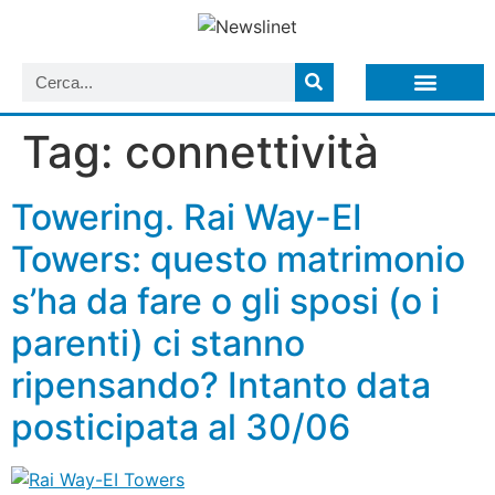
LISTA NEWSLETTER E CIRCOLARI SIT
ARCHIVIO S.I.T.
Tag:
connettività
Towering. Rai Way-EI
Towers: questo matrimonio
s’ha da fare o gli sposi (o i
parenti) ci stanno
ripensando? Intanto data
posticipata al 30/06