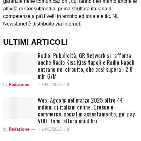
garanzie nelle comunicazioni, cui fanno riferimento anche le
attività di Consultmedia, prima struttura italiana di
competenze a più livelli in ambito editoriale e tlc. NL
NewsLinet è distribuito via Internet.
ULTIMI ARTICOLI
Radio. Pubblicità, GR Network si rafforza:
anche Radio Kiss Kiss Napoli e Radio Napoli
entrano nel circuito, che così supera i 2,8
mln G/M
by
Redazione
19/02/2026
0
Web. Agcom: nel marzo 2025 oltre 44
milioni di italiani online. Cresce e-
commerce, social in assestamento, giù pay
VOD. Temu altera equilibri
by
Redazione
14/08/2025
0