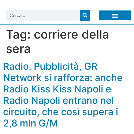
LISTA NEWSLETTER E CIRCOLARI SIT
ARCHIVIO S.I.T.
Tag:
corriere della
sera
Radio. Pubblicità, GR
Network si rafforza: anche
Radio Kiss Kiss Napoli e
Radio Napoli entrano nel
circuito, che così supera i
2,8 mln G/M