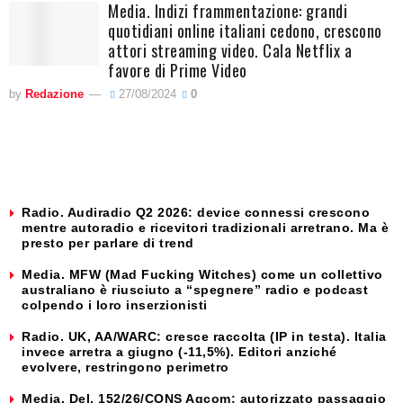
Media. Indizi frammentazione: grandi
quotidiani online italiani cedono, crescono
attori streaming video. Cala Netflix a
favore di Prime Video
by
Redazione
27/08/2024
0
Radio. Audiradio Q2 2026: device connessi crescono
mentre autoradio e ricevitori tradizionali arretrano. Ma è
presto per parlare di trend
Media. MFW (Mad Fucking Witches) come un collettivo
australiano è riusciuto a “spegnere” radio e podcast
colpendo i loro inserzionisti
Radio. UK, AA/WARC: cresce raccolta (IP in testa). Italia
invece arretra a giugno (-11,5%). Editori anziché
evolvere, restringono perimetro
Media. Del. 152/26/CONS Agcom: autorizzato passaggio