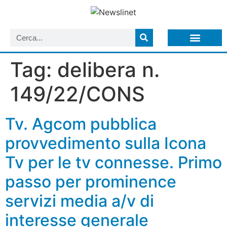
LISTA NEWSLETTER E CIRCOLARI SIT
ARCHIVIO S.I.T.
Tag:
delibera n.
149/22/CONS
Tv. Agcom pubblica
provvedimento sulla Icona
Tv per le tv connesse. Primo
passo per prominence
servizi media a/v di
interesse generale