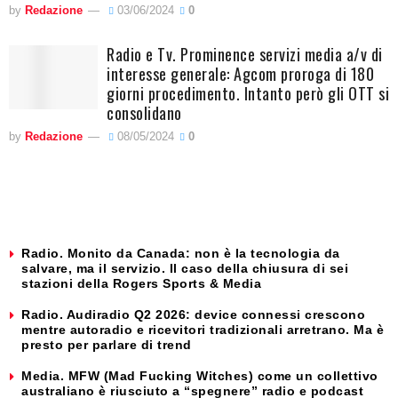
by
Redazione
03/06/2024
0
Radio e Tv. Prominence servizi media a/v di
interesse generale: Agcom proroga di 180
giorni procedimento. Intanto però gli OTT si
consolidano
by
Redazione
08/05/2024
0
Radio. Monito da Canada: non è la tecnologia da
salvare, ma il servizio. Il caso della chiusura di sei
stazioni della Rogers Sports & Media
Radio. Audiradio Q2 2026: device connessi crescono
mentre autoradio e ricevitori tradizionali arretrano. Ma è
presto per parlare di trend
Media. MFW (Mad Fucking Witches) come un collettivo
australiano è riusciuto a “spegnere” radio e podcast