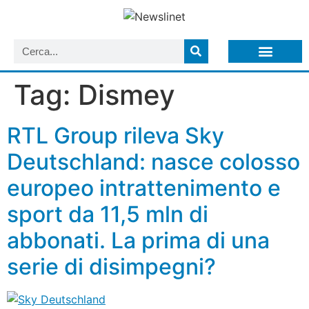
LISTA NEWSLETTER E CIRCOLARI SIT
ARCHIVIO S.I.T.
Tag:
Dismey
RTL Group rileva Sky
Deutschland: nasce colosso
europeo intrattenimento e
sport da 11,5 mln di
abbonati. La prima di una
serie di disimpegni?