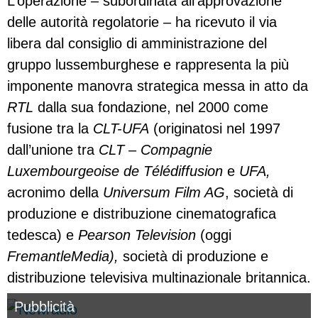
L’operazione – subordinata all’approvazione
delle autorità regolatorie – ha ricevuto il via
libera dal consiglio di amministrazione del
gruppo lussemburghese e rappresenta la più
imponente manovra strategica messa in atto da
RTL
dalla sua fondazione, nel 2000 come
fusione tra la
CLT-UFA
(originatosi nel 1997
dall’unione tra
CLT
–
Compagnie
Luxembourgeoise de Télédiffusion
e
UFA,
acronimo della
Universum Film AG
, società di
produzione e distribuzione cinematografica
tedesca) e
Pearson Television
(oggi
FremantleMedia),
società di produzione e
distribuzione televisiva multinazionale britannica.
Pubblicità