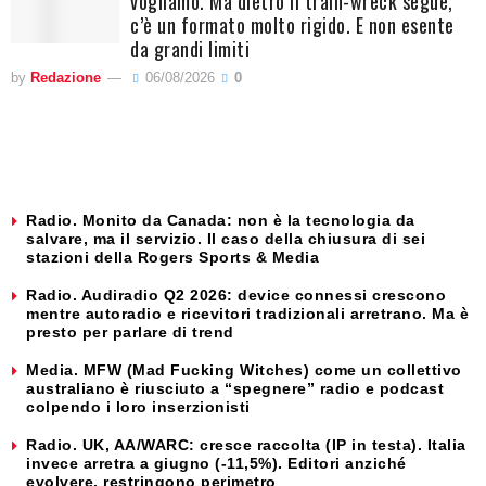
vogliamo. Ma dietro il train-wreck segue,
c’è un formato molto rigido. E non esente
da grandi limiti
by
Redazione
06/08/2026
0
Radio. Monito da Canada: non è la tecnologia da
salvare, ma il servizio. Il caso della chiusura di sei
stazioni della Rogers Sports & Media
Radio. Audiradio Q2 2026: device connessi crescono
mentre autoradio e ricevitori tradizionali arretrano. Ma è
presto per parlare di trend
Media. MFW (Mad Fucking Witches) come un collettivo
australiano è riusciuto a “spegnere” radio e podcast
colpendo i loro inserzionisti
Radio. UK, AA/WARC: cresce raccolta (IP in testa). Italia
invece arretra a giugno (-11,5%). Editori anziché
evolvere, restringono perimetro