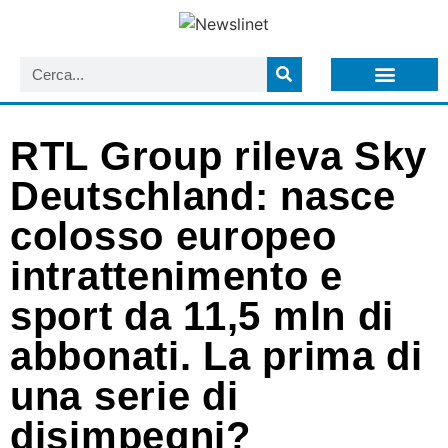
LISTA NEWSLETTER E CIRCOLARI SIT
ARCHIVIO S.I.T.
RTL Group rileva Sky
Deutschland: nasce
colosso europeo
intrattenimento e
sport da 11,5 mln di
abbonati. La prima di
una serie di
disimpegni?