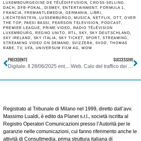
LUXEMBOURGEOISE DE TÉLÉDIFFUSION
,
CROSS-SELLING
,
DACH
,
DFB-POKAL
,
DISMEY
,
ENTERTAINMENT
,
FORMULA 1
,
FRANCIA
,
FREMANTLEMEDIA
,
GERMANIA
,
LIBRI
,
LIECHTENSTEIN
,
LUSSEMBURGO
,
MUSICA
,
NETFLIX
,
OTT
,
OVER
THE TOP
,
PAESI BASSI
,
PEARSON TELEVISION
,
PODCAST
,
PREMIER LEAGUE
,
PRIME VIDEO
,
RADIO TÉLÉVISION
LUXEMBOURG
,
REGNO UNITO
,
RTL
,
SKY
,
SKY DEUTSCHLAND
,
SKY IRELAND
,
SKY ITALIA
,
SKY TICKET
,
SPORT
,
STREAMING
,
STREAMING VIDEO ON DEMAND
,
SVIZZERA
,
SVOD
,
THOMAS
RABE
,
TV
,
UFA
,
UNIVERSUM FILM AG
,
WOW
PRECEDENTE
SUCCESSIVO
Digitale. Il 28/06/2025 entrano in vigore gli obblighi sulla accessibilità digitale. Facciamo il punto su chi è vincolato e chi (per ora) no
Web. Calo del traffico dei siti per colpa della I.A. Effetti su pubblicità: come devono reagire editori? Quali i nuovi modelli di business?
Registrato al Tribunale di Milano nel 1999, diretto dall’avv.
Massimo Lualdi, è edito da Planet s.r.l., società iscritta al
Registro Operatori Comunicazioni presso l’Autorità per le
garanzie nelle comunicazioni, cui fanno riferimento anche le
attività di Consultmedia, prima struttura italiana di