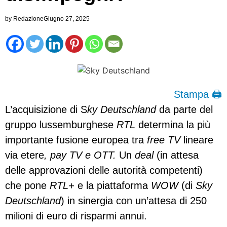
by
Redazione
Giugno 27, 2025
Stampa 🖨
L’acquisizione di S
ky Deutschland
da parte del
gruppo lussemburghese
RTL
determina la più
importante fusione europea tra
free TV
lineare
via etere
,
pay TV
e OTT.
Un
deal
(in attesa
delle approvazioni delle autorità competenti)
che pone
RTL+
e la piattaforma
WOW
(di
Sky
Deutschland
) in sinergia con un’attesa di 250
milioni di euro di risparmi annui.